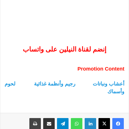
إنضم لقناة النيلين على واتساب
Promotion Content
أعشاب ونباتات
رجيم وأنظمة غذائية
لحوم
وأسماك
لينكدإن
واتساب
تيلقرام
مشاركة عبر البريد
طباعة