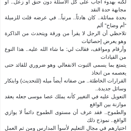
لكنه بهدوء أجاب على كل الأسئلة دون حنق أو زعل.. أو
مجابهة حدة النقد
بحدة مماثلة.. كان هادئاً.. مرتباً.. في عرضه قلت للزميلة
“أم وضاح” ألم
تلاحظي أن الرجل لا يقرأ من ورقة ويتحدث من الذاكرة
وهو يعرض إحصائيات
وأرقام ومواقف، فقالت لي: ما شاء الله عليه.. هذا النوع
من القيادات
يتمتع بما يسمى الثبوت الانفعالي وهو ضروري للقائد حتى
يعصمه من اتخاذ
القرارات الخاطئة.. من صفاته أيضاً ميله (للتحديث) وابتكار
وسائل جديدة..
التعويل عليه في التغيير كأنه يملك عصا موسى جعله يعقد
موازنة بين الواقع
والطموح.. فقد عرف أن مستوى الطموح دائماً لا يوازي
الواقع.. نموذج ذلك
اختيارهم في مجال التعليم لأسوأ المدارس ومن ثم العمل