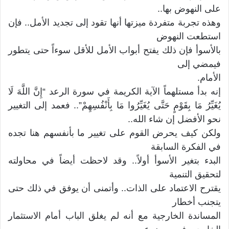
على النهوض بها..
وهذه تجربة متفردة ميزتها أنها تقود إلى تجديد الأمل.. فإن
استطعت النهوض
بالأسوأ فإن ذلك يفتح أبواب الأمل للأقل سوءاً حتى يتطور
فيمضي إلى
الأمام.
إنه بدأ مستلهماً الآية الكريمة في سورة الرعد “إِنَّ اللَّهَ لَا
يُغَيِّرُ مَا بِقَوْمٍ حَتَّى يُغَيِّرُوا مَا بِأَنْفُسِهِمْ”.. فعمد إلى التغيير
نحو الأفضل إن شاء الله..
ولكن كيف يحرض القوم على تغيير ما بأنفسهم هنا تجده
في الفكرة السابقة
البدء بتغير الأسوأ أولاً.. وقد لاحظت أيضاً في محاولته
لتحقيق التنمية
يقترح الاعتماد على الذات.. وأتمنى أن يوفق في ذلك حتى
يتجنب أخطار
المساندة الخارجية مع أنه لم يغلق الباب أمام الاستثمار