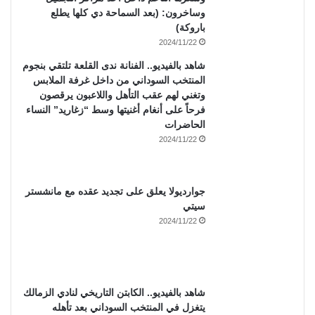
وساخرون: (بعد السماحة دي كلها يطلع
باروكة)
2024/11/22
شاهد بالفيديو.. الفنانة ندى القلعة تلتقي بنجوم
المنتخب السوداني من داخل غرفة الملابس
وتغني لهم عقب التأهل واللاعبون يرقصون
فرحاً على أنغام أغنيتها وسط “زغاريد” النساء
الحاضرات
2024/11/22
جوارديولا يعلق على تجديد عقده مع مانشستر
سيتي
2024/11/22
شاهد بالفيديو.. الكابتن التاريخي لنادي الزمالك
يتغزل في المنتخب السوداني بعد تأهله