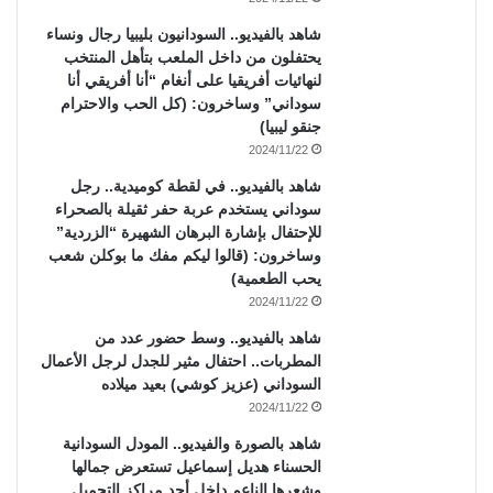
شاهد بالفيديو.. السودانيون بليبيا رجال ونساء
يحتفلون من داخل الملعب بتأهل المنتخب
لنهائيات أفريقيا على أنغام “أنا أفريقي أنا
سوداني” وساخرون: (كل الحب والاحترام
جنقو ليبيا)
2024/11/22
شاهد بالفيديو.. في لقطة كوميدية.. رجل
سوداني يستخدم عربة حفر ثقيلة بالصحراء
للإحتفال بإشارة البرهان الشهيرة “الزردية”
وساخرون: (قالوا ليكم مفك ما بوكلن شعب
يحب الطعمية)
2024/11/22
شاهد بالفيديو.. وسط حضور عدد من
المطربات.. احتفال مثير للجدل لرجل الأعمال
السوداني (عزيز كوشي) بعيد ميلاده
2024/11/22
شاهد بالصورة والفيديو.. المودل السودانية
الحسناء هديل إسماعيل تستعرض جمالها
وشعرها الناعم داخل أحد مراكز التجميل