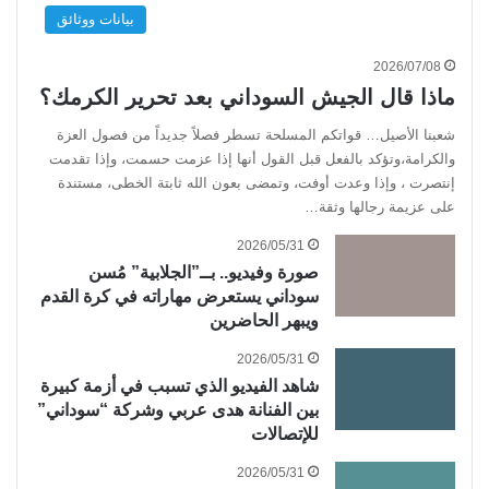
بيانات ووثائق
2026/07/08
ماذا قال الجيش السوداني بعد تحرير الكرمك؟
شعبنا الأصيل… قواتكم المسلحة تسطر فصلاً جديداً من فصول العزة
والكرامة،وتؤكد بالفعل قبل القول أنها إذا عزمت حسمت، وإذا تقدمت
إنتصرت ، وإذا وعدت أوفت، وتمضى بعون الله ثابتة الخطى، مستندة
على عزيمة رجالها وثقة…
2026/05/31
صورة وفيديو.. بــ”الجلابية” مُسن
سوداني يستعرض مهاراته في كرة القدم
ويبهر الحاضرين
2026/05/31
شاهد الفيديو الذي تسبب في أزمة كبيرة
بين الفنانة هدى عربي وشركة “سوداني”
للإتصالات
2026/05/31