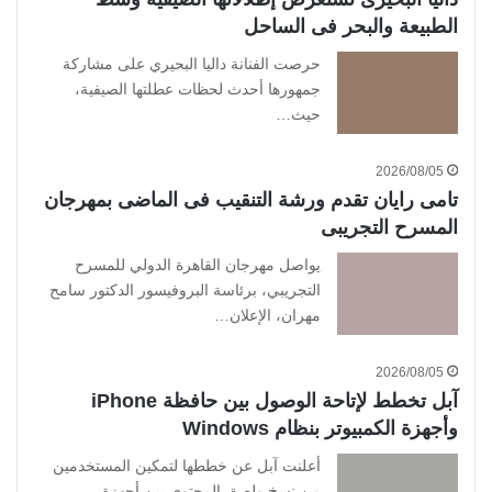
الطبيعة والبحر فى الساحل
حرصت الفنانة داليا البحيري على مشاركة
جمهورها أحدث لحظات عطلتها الصيفية،
حيث…
2026/08/05
تامى رايان تقدم ورشة التنقيب فى الماضى بمهرجان
المسرح التجريبى
يواصل مهرجان القاهرة الدولي للمسرح
التجريبي، برئاسة البروفيسور الدكتور سامح
مهران، الإعلان…
2026/08/05
آبل تخطط لإتاحة الوصول بين حافظة iPhone
وأجهزة الكمبيوتر بنظام Windows
أعلنت آبل عن خططها لتمكين المستخدمين
من نسخ ولصق المحتوى بين أجهزة…