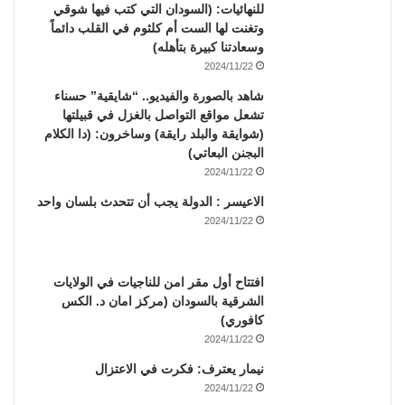
للنهائيات: (السودان التي كتب فيها شوقي
وتغنت لها الست أم كلثوم في القلب دائماً
وسعادتنا كبيرة بتأهله)
2024/11/22
شاهد بالصورة والفيديو.. “شايقية” حسناء
تشعل مواقع التواصل بالغزل في قبيلتها
(شوايقة والبلد رايقة) وساخرون: (دا الكلام
البجنن البعاتي)
2024/11/22
الاعيسر : الدولة يجب أن تتحدث بلسان واحد
2024/11/22
افتتاح أول مقر امن للناجيات في الولايات
الشرقية بالسودان (مركز امان د. الكس
كافوري)
2024/11/22
نيمار يعترف: فكرت في الاعتزال
2024/11/22