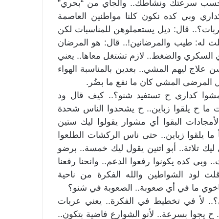
 حسب سرعتك ونشاطك.. والجاي من “بحري”
داري وبي كده نكون كلنا مواطنين العاصمة
ربات؟.. قال: ديل يستعملوهن للمناسبات لكن
لت له: طيب والمرضانين!.. قال: هو المرضان
 السكري والضغط.. لازم تشتغل معاها.. يعني
 علاج ليهم المشي.. بعدين بالمناسبة الهواء
ل المرضى المشي كان ما نفع ما بضُر.
وا كداري ح تستفيد شنو؟.. كيف قال ود
 ما ح يلقوا زباين.. ح يشحدوا الناس شحدة
أمجادات البقوا أي مشوار يقولوا ليك ستين
ً ما يلقوا زباين.. حتى ناس الركشات الطلعوا
يك تلاتة.. أبو اتنين يقول ليك خمسة.. برضو
.. وبي كده يكونوا رفعوا الدعم.. وانحنا رفعنا
لت لود الشواطين والله الفكرة من ناحية
اخوي ما في أي صعوبة.. الصعوبة في شنو؟
.. لأ في تخطيط في الفكرة.. يعني عربات
 يجوا بسرعة.. لأنو الشوارع فاضية بتكون..