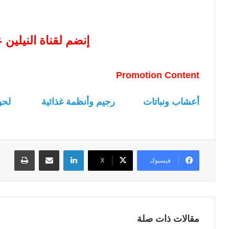
إنضم لقناة النيلين
Promotion Content
أعشاب ونباتات
رجيم وأنظمة غذائية
لحو
لينكدإن
مشاركة عبر البريد
طباعة
فيسبوك
‫X
مقالات ذات صلة