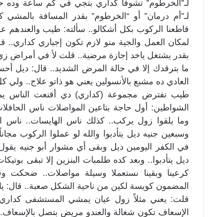
لـ”الخرطوم” تشوفا كداري بتجي في كم ساعة وده
لـ”أم درمان” أو “الخرطوم” بقدر المسافة بالمشي ك
قاطعنا الركوب بكل أشكالو.. سألته: طيب والعندهم ع
لمكان العمل والجية منو لازم تكون إجباري كداري.. ق
بقدر يشتغل ياخد إجازة مرضية.. قلت لأ في أمراض زي
ما بترقدك إلا في حالة المرض الشديد.. قال: ديل أحسن
العادي ده مشبع بالأنسولين يعني هو ذاتو علاج.. ولي ك
طيب نفترض مجموعة (كداري) دي أقنعت الناس يمش
الشواطين: أول حاجة بتاعين المواصلات ناس الحافلات
وما يلقوا زول يركب.. كذلك ناس الهايسات.. ناس ال
وسبعين جنيه ديل يتأدبوا والله لو عملوا الركوب مجانا
في الكفر اليومين ديل وبقى أي مشوار أبو جنيه يقول ل
ديل يتأدبوا.. وبعد كده طلمبات البنزين إلا تبقى بوتيكات
كرعينا وبقينا نستعملا وسيلة مواصلات.. ضحكت وق
المضمون كويسة لكين من ناحية الشكل صعبة.. قال: ي
قلت: يعني مثلاً زول عيان يمشي المستشفى كداري؟
الإسعاف تكون شغالة والعندو مريض بتصل بالإسعاف.. ح