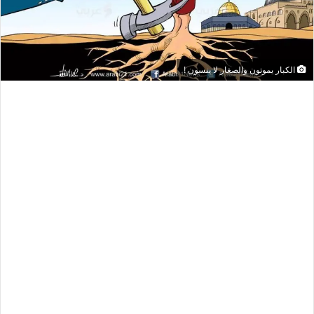
الكبار يموتون والصغار لا ينسون !