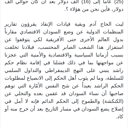
(25) عاماً إلى (16) ألف دولار بعد أن كان حوالي ألف
دولار، فأين نحن من هؤلاء ؟.
ليت الحاج آدم وبقية قيادات الإنقاذ يقرؤون تقارير
المنظمات الدولية عن وضع السودان الاقتصادي مقارناً
بدول العالم الأخرى حتى الأفريقية لكي يتوقفوا عن
استفزاز هذا الشعب الصابر المحتسب، فبلادنا تخلفت
بسبب أزماتنا السياسية والاقتصادية والأمنية التي عجزنا
عن مواجهتها بما في ذلك فشلنا في إقامة نظام حكم
راشد ينبني على النهج الديمقراطي والتداول السلمي
للسلطة، وما لم يثوب أهل الحكم إلى الانصياع لمطلوبات
الحكم الراشد بعيداً عن شح النفس الأمّارة التي توهم
صاحبها أن نساء السودان قد عقمن بعده والتخلي عن
(الكنكشة) والطموح إلى الحكم الدائم فإنه لا أمل في
إصلاح يضع السودان في مسار التاريخ بعد أن خرج منه أو
كاد.