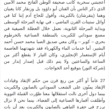
أعجبتني سخرية كاتب صحيفة الوطن الفاتح محمد الأمين
الذي ذكر الناس بأن الفنان أبو داؤود بل وزنقار كانا يغنيان
وهما (ينقرشان) بالكبريتة، وأقول للحاج آدم إننا كنا في
أوائل ستينات القرن الماضي ، في نهاية المرحلة الوسطى
وبداية المرحلة الثانوية، نعمل خلال العطلة الصيفية في
مصنع سوداني للكبريت بالمنطقة الصناعية بالخرطوم
بحري – كوبر – وكان معي صديق الصبا محمد حسن أحمد
البشير، أما خدمات الماء والكهرباء فقد شهدتهما العاصمة
أيام الإستعمار الإنجليزي، وكان التيار لا يقطع أكثر من
الساعة والساعتين ولا يتم ذلك قبل إصدار إنذار من
(شركة النور) بتوقيع أحد الخواجات.
27 عاماً أو أكثر من ربع قرن من حكم الإنقاذ وقيادات
الإنقاذ يمنّون على الشعب السوداني بالصابون والكبريت
بينما دول أخرى نالت استقلالها معنا طوّرت القنبلة النووية
وأطلقت أقمارها الصناعية إلى الفضاء، بينما نحن لا نزال
نرزح في حفرة التباهي بالصابون والكبريت بعد أن بات