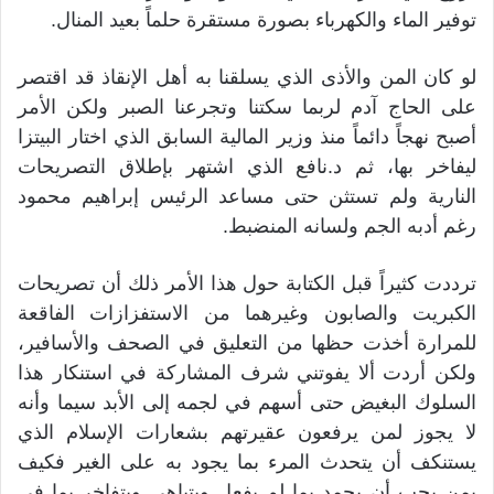
توفير الماء والكهرباء بصورة مستقرة حلماً بعيد المنال.
لو كان المن والأذى الذي يسلقنا به أهل الإنقاذ قد اقتصر
على الحاج آدم لربما سكتنا وتجرعنا الصبر ولكن الأمر
أصبح نهجاً دائماً منذ وزير المالية السابق الذي اختار البيتزا
ليفاخر بها، ثم د.نافع الذي اشتهر بإطلاق التصريحات
النارية ولم تستثن حتى مساعد الرئيس إبراهيم محمود
رغم أدبه الجم ولسانه المنضبط.
ترددت كثيراً قبل الكتابة حول هذا الأمر ذلك أن تصريحات
الكبريت والصابون وغيرهما من الاستفزازات الفاقعة
للمرارة أخذت حظها من التعليق في الصحف والأسافير،
ولكن أردت ألا يفوتني شرف المشاركة في استنكار هذا
السلوك البغيض حتى أسهم في لجمه إلى الأبد سيما وأنه
لا يجوز لمن يرفعون عقيرتهم بشعارات الإسلام الذي
يستنكف أن يتحدث المرء بما يجود به على الغير فكيف
بمن يحب أن يحمد بما لم يفعل ويتباهى ويتفاخر بما في