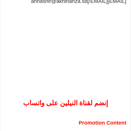
[EMAIL]annashir@akhirlahza.sd[/EMAIL]
إنضم لقناة النيلين على واتساب
Promotion Content