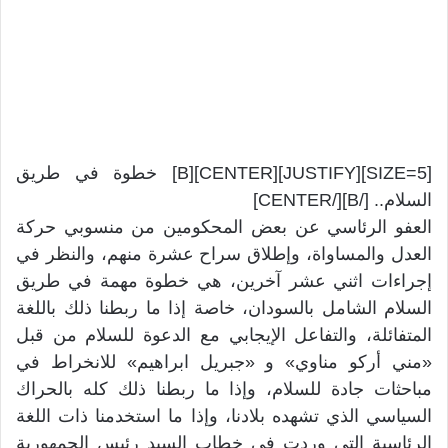
[SIZE=5][JUSTIFY][CENTER][B] خطوة في طريق
السلام.. [/B][/CENTER]
العفو الرئاسي عن بعض المحكومين من منسوبي حركة
العدل والمساواة، وإطلاق سراح عشرة منهم، والنظر في
إجراءات اثني عشر آخرين، هي خطوة مهمة في طريق
السلام الشامل بالسودان، خاصة إذا ما ربطنا ذلك باللغة
المتفائلة، والتفاعل الإيجابي مع الدعوة للسلام من قبل
«مني أركو مناوي» و «جبريل ابراهيم» للانخراط في
مباحثات جادة للسلام، وإذا ما ربطنا ذلك كله بالحراك
السياسي الذي تشهده بلادنا، وإذا ما استخدمنا ذات اللغة
الرئاسية التي وردت في خطاب السيد رئيس الجمهورية