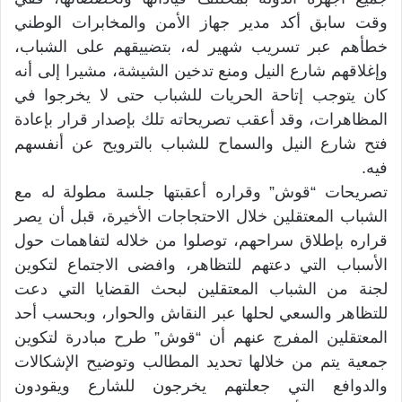
وقت سابق أكد مدير جهاز الأمن والمخابرات الوطني
خطأهم عبر تسريب شهير له، بتضييقهم على الشباب،
وإغلاقهم شارع النيل ومنع تدخين الشيشة، مشيرا إلى أنه
كان يتوجب إتاحة الحريات للشباب حتى لا يخرجوا في
المظاهرات، وقد أعقب تصريحاته تلك بإصدار قرار بإعادة
فتح شارع النيل والسماح للشباب بالترويح عن أنفسهم
فيه.
تصريحات “قوش” وقراره أعقبتها جلسة مطولة له مع
الشباب المعتقلين خلال الاحتجاجات الأخيرة، قبل أن يصر
قراره بإطلاق سراحهم، توصلوا من خلاله لتفاهمات حول
الأسباب التي دعتهم للتظاهر، وافضى الاجتماع لتكوين
لجنة من الشباب المعتقلين لبحث القضايا التي دعت
للتظاهر والسعي لحلها عبر النقاش والحوار، وبحسب أحد
المعتقلين المفرج عنهم أن “قوش” طرح مبادرة لتكوين
جمعية يتم من خلالها تحديد المطالب وتوضيح الإشكالات
والدوافع التي جعلتهم يخرجون للشارع ويقودون