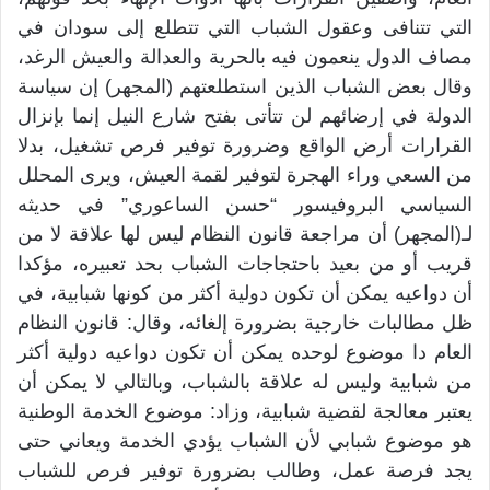
التي تتنافى وعقول الشباب التي تتطلع إلى سودان في
مصاف الدول ينعمون فيه بالحرية والعدالة والعيش الرغد،
وقال بعض الشباب الذين استطلعتهم (المجهر) إن سياسة
الدولة في إرضائهم لن تتأتى بفتح شارع النيل إنما بإنزال
القرارات أرض الواقع وضرورة توفير فرص تشغيل، بدلا
من السعي وراء الهجرة لتوفير لقمة العيش، ويرى المحلل
السياسي البروفيسور “حسن الساعوري” في حديثه
لـ(المجهر) أن مراجعة قانون النظام ليس لها علاقة لا من
قريب أو من بعيد باحتجاجات الشباب بحد تعبيره، مؤكدا
أن دواعيه يمكن أن تكون دولية أكثر من كونها شبابية، في
ظل مطالبات خارجية بضرورة إلغائه، وقال: قانون النظام
العام دا موضوع لوحده يمكن أن تكون دواعيه دولية أكثر
من شبابية وليس له علاقة بالشباب، وبالتالي لا يمكن أن
يعتبر معالجة لقضية شبابية، وزاد: موضوع الخدمة الوطنية
هو موضوع شبابي لأن الشباب يؤدي الخدمة ويعاني حتى
يجد فرصة عمل، وطالب بضرورة توفير فرص للشباب