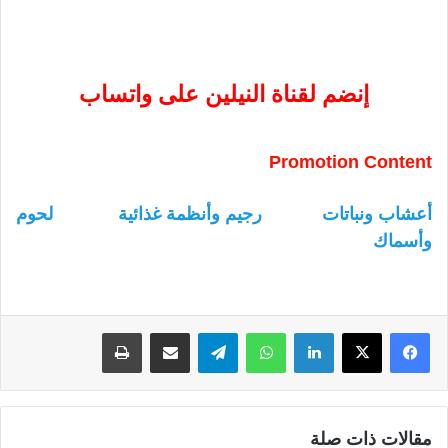
إنضم لقناة النيلين على واتساب
Promotion Content
أعشاب ونباتات
رجيم وأنظمة غذائية
لحوم
وأسماك
لينكدإن
واتساب
تيلقرام
مشاركة عبر البريد
طباعة
مقالات ذات صلة