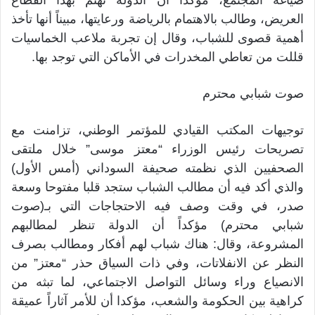
صياغة المجتمع، مؤكداً أن الدولة تهتم بهذا القطاع
العريض، وطالب بالاهتمام بالرياضة ورعايتها، مبيناً أنها تأخذ
أهمية قصوى للشباب، وقال إن تجربة ملاعب الخماسيات
قللت من تعاطي المخدرات في الأماكن التي توجد بها.
صوت شبابي محترم
توجيهات المكتب القيادي للمؤتمر الوطني، تزامنت مع
تصريحات رئيس الوزراء “معتز موسى” خلال ملتقى
الصحفيين الذي نظمته صحيفة السوداني (أمس الأول)
والذي أكد فيه أن مطالب الشباب ستجد قلبا مفتوحا وسعة
صدر، في وقت وصف فيه الاحتجاجات التي بـ(صوت
شبابي محترم) مؤكداً أن الدولة تنظر لمطالبهم
المشروعة، وقال: هناك شباب لهم أفكار ومطالب بصرف
النظر عن الانفلاتات، وفي ذات السياق حذر “معتز” من
الانصياع وراء وسائل التواصل الاجتماعي، لما تبثه من
كراهية بين الحكومة والشعب، مؤكدا أن للأمر آثاراً عميقة