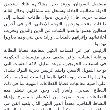
مستقبل السودان، ووعد بحل مشاكلهم قائلا: ستحقق
الدولة مطالبهم العادلة وستحل لهم مشاكلهم. وخلال لقائه
بشباب حزبه، قال: (عايزين نحول طاقات الشباب إلى
طاقات منتجة وتوجيهها التوجه الإيجابي، لأنو في آخرين
شغالين بهدموا وابعدوا الشباب عن الدين والتدين وتخريب
أخلاقياتهم وإغرائهم بالملذات، وزاد: نحن نبني وهم بحاولوا
يهدموا.
الرئيس عبر عن اهتمامه الكبير بمعالجة قضايا البطالة
ورعاية الشباب، وأقر بضعف بعض مؤسسات الحكومة
في استيعاب الخريجين، ووعد بتذليل كافة العقبات التي
تواجه التمويل الأصغر، وانتقد الرئيس تجربة البنوك بشدة،
وقال إنها ليست ربوية لكنها بالمقابل ليست إسلامية، وأكد
على أهمية معالجات قضايا القطاعات المهنية بما في ذلك
القطاع الصحي، وأشار إلى وجود فرص تنتظر هذه
القطاعات، ووجه بمزيد من الاهتمام بالمسرح وإحياء
النشاط الثقافي، معدداً الدور الكبير الذي يلعبه الفن في