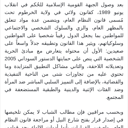
بعد وصول الجبهة القومية الإسلامية للحُكم في انقلاب
يونيو 1989، كقانون ولائي في ولاية الخرطوم تحت
مُسمى قانون النظام العام، ويتضمن عدة مواد تتعلق
بالمظهر العام، والزي والسلوك الشخصي والاجتماعي
للمواطنين بما يجعل الدول رقيباً شخصيا على المواطنين
وسلوكياتهم، ويثير هذا القانون وتطبيقه جدلاً واسعاً على
صعيدين: الأول أن محتواه يتعارض مع مبادئ الحرية
الشخصية التي ينص على حمايتها الدستور السوداني 2005
وتعديلاته اللاحقة، والثاني مشاكل التطبيق المتزايدة وما
تحتوي عليه من تجاوزات شتى من الناحية التنفيذية
والقضائية، بالإضافة إلى التمييز السلبي المباشر ضد المرأة
وضد الفئات الإثنية والدينية والطبقية المستضعفة في
المجتمع.
وبحسب مراقبين فإن مطالب الشباب لا يمكن تلخيصها
في إصدار قرار بفتح شارع النيل أو مراجعة قانون النظام
العام، واصفين القرارات بأنها أدوات الإلهاء بحد قولهم،