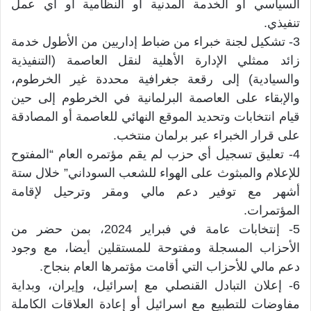
السياسي أو الخدمة المدنية أو النظامية أو أي عمل
تنفيذي.
3- تشكيل لجنة خبراء من ضباط إداريين من الأطول خدمة
زائد ممثلي الإدارة الأهلية لنقل العاصمة (التنفيذية
والسيادية) إلى رقعة جغرافية محددة غير الخرطوم،
والإبقاء على العاصمة البرلمانية في الخرطوم إلى حين
قيام انتخابات وتحديد الموقع النهائي للعاصمة أو المصادقة
على قرار الخبراء عبر برلمان منتخب.
4- تعليق تسجيل أي حزب لم يقم مؤتمره العام “المفتوح
للإعلام والمبثوث على الهواء للشعب السوداني” خلال ستة
أشهر مع توفير دعم مالي ومقر وترحيل لإقامة
المؤتمرات.
5- إنتخابات عامة في فبراير 2024، بمن حضر من
الأحزاب المسجلة ومفتوحة للمستقلين أيضا، مع وجود
دعم مالي للأحزاب التي أقامت مؤتمرها العام بنجاح.
6- إعلان التبادل القنصلي مع إسرائيل، وإيران، وبداية
مفاوضات للتطبيع مع اسرائيل أو إعادة العلاقات الكاملة