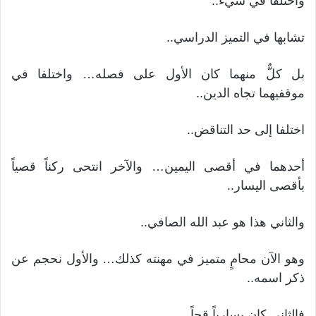
واختلفا في شيء..
تشابها في التميز الدراسي..
بل كلٌّ منهما كان الأول على فصله… واختلفا في
موقفيهما تجاه الدين..
اختلفا إلى حد التناقض..
أحدهما في أقصى اليمين… والآخر انتحى ركناً قصياً
بأقصى اليسار..
والثاني هذا هو عبد الله الصافي..
وهو الآن محامٍ متميز في مهنته كذلك… والأول نحجم عن
ذكر اسمه..
فالثاني كان يسارياً قحاً..