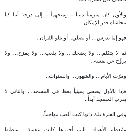
والأول كان متزمتاً دينياً – ومتجهماً – إلى درجة أننا كنا
نتحاشاه قدر الإمكان..
فهو إما يدرس… أو يصلي.. أو يتلو القرآن..
ثم لا يتكلم… ولا يضحك… ولا يلعب… ولا يمزح… ولا
يروِّح عن نفسه..
ومرّت الأيام… والشهور… والسنوات..
فإذا بالأول يضحى يمينياً يعظ في المسجد… والثاني لا
يقرب المسجد أبداً..
وفي الفترة تلك ذاتها كنت ألعب مهاجماً..
ومُعظم الأهداف التي أحرزها كانت عفوية… ويظنها