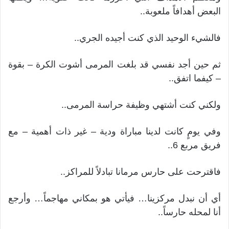
البعض أهدافاً ملعوبة..
فالشيء الوحيد الذي كنت أجيده الجري..
ثم حين أجد نفسي قد بلغت المرمى أشوت الكرة – بقوة
– كيفما اتفق..
ولكني كنت أشتهي وظيفة حراسة المرمى..
وفي يومٍ كانت لدينا مباراة ودية – غير ذات أهمية – مع
فريق مربع 6..
فاقترحت على حارس مرمانا تبادلاً للمراكز..
أي أن نبدل مركزينا… فيأتي هو بمكاني مهاجماً… وأرجع
أنا لمحله حارساً..