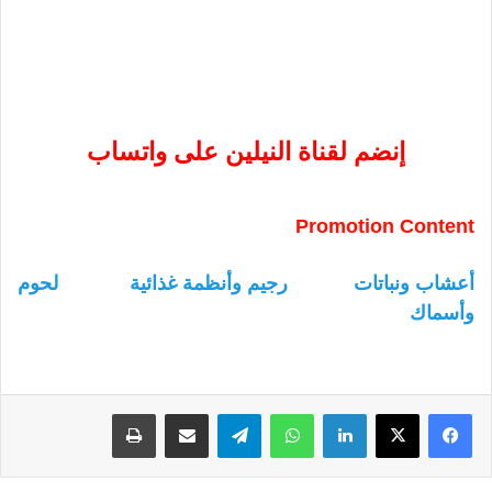
إنضم لقناة النيلين على واتساب
Promotion Content
أعشاب ونباتات
رجيم وأنظمة غذائية
لحوم
وأسماك
لينكدإن
واتساب
تيلقرام
مشاركة عبر البريد
طباعة