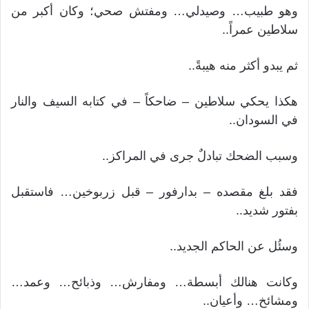
وهو طبيب… وصيدلي… ومفتش صحي؛ وكان أكبر من
سلاطين عمراً..
ثم يبدو أكثر منه هيبةً..
هكذا يحكي سلاطين – ضاحكاً – في كتابه السيف والنار
في السودان..
وسبب الضحك تبادلٌ جرى في المراكز..
فقد بلغ مقصده – بدارفور – قبل زربوخين… فاستقبل
بفتور شديد..
وسئُل عن الحاكم الجديد..
وكانت هنالك أبسطة… ومفارش… وذبائح… وعمد…
ومشائخ… وأعيان..