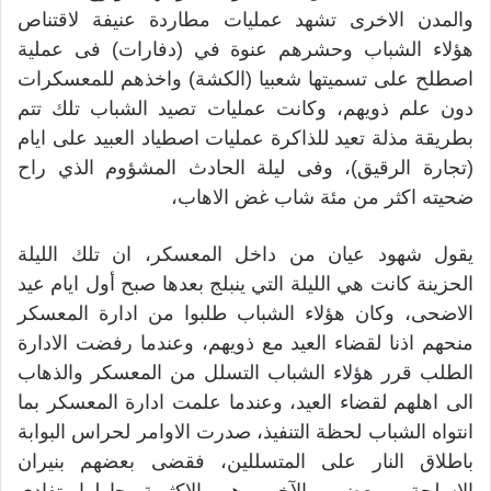
والمدن الاخرى تشهد عمليات مطاردة عنيفة لاقتناص
هؤلاء الشباب وحشرهم عنوة في (دفارات) فى عملية
اصطلح على تسميتها شعبيا (الكشة) واخذهم للمعسكرات
دون علم ذويهم، وكانت عمليات تصيد الشباب تلك تتم
بطريقة مذلة تعيد للذاكرة عمليات اصطياد العبيد على ايام
(تجارة الرقيق)، وفى ليلة الحادث المشؤوم الذي راح
ضحيته اكثر من مئة شاب غض الاهاب،
يقول شهود عيان من داخل المعسكر، ان تلك الليلة
الحزينة كانت هي الليلة التي ينبلج بعدها صبح أول ايام عيد
الاضحى، وكان هؤلاء الشباب طلبوا من ادارة المعسكر
منحهم اذنا لقضاء العيد مع ذويهم، وعندما رفضت الادارة
الطلب قرر هؤلاء الشباب التسلل من المعسكر والذهاب
الى اهلهم لقضاء العيد، وعندما علمت ادارة المعسكر بما
انتواه الشباب لحظة التنفيذ، صدرت الاوامر لحراس البوابة
باطلاق النار على المتسللين، فقضى بعضهم بنيران