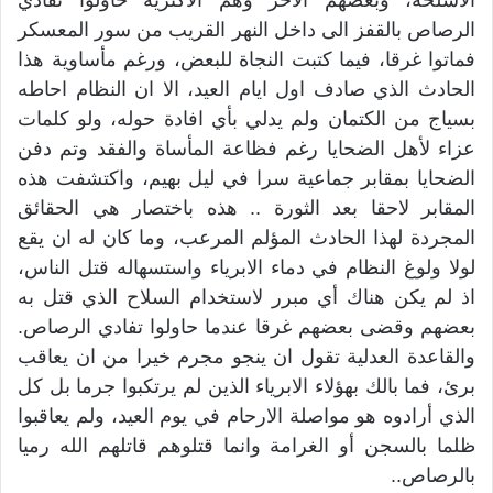
الاسلحة، وبعضهم الآخر وهم الاكثرية حاولوا تفادي
الرصاص بالقفز الى داخل النهر القريب من سور المعسكر
فماتوا غرقا، فيما كتبت النجاة للبعض، ورغم مأساوية هذا
الحادث الذي صادف اول ايام العيد، الا ان النظام احاطه
بسياج من الكتمان ولم يدلي بأي افادة حوله، ولو كلمات
عزاء لأهل الضحايا رغم فظاعة المأساة والفقد وتم دفن
الضحايا بمقابر جماعية سرا في ليل بهيم، واكتشفت هذه
المقابر لاحقا بعد الثورة .. هذه باختصار هي الحقائق
المجردة لهذا الحادث المؤلم المرعب، وما كان له ان يقع
لولا ولوغ النظام في دماء الابرياء واستسهاله قتل الناس،
اذ لم يكن هناك أي مبرر لاستخدام السلاح الذي قتل به
بعضهم وقضى بعضهم غرقا عندما حاولوا تفادي الرصاص.
والقاعدة العدلية تقول ان ينجو مجرم خيرا من ان يعاقب
برئ، فما بالك بهؤلاء الابرياء الذين لم يرتكبوا جرما بل كل
الذي أرادوه هو مواصلة الارحام في يوم العيد، ولم يعاقبوا
ظلما بالسجن أو الغرامة وانما قتلوهم قاتلهم الله رميا
بالرصاص..