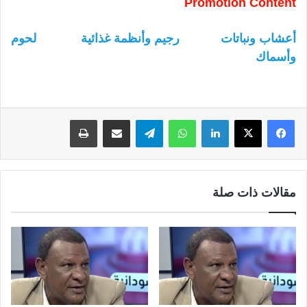
Promotion Content
أعشاب ونباتات
رجيم وأنظمة غذائية
لحوم
وأسماك
لينكدإن
واتساب
تيلقرام
مشاركة عبر البريد
طباعة
مقالات ذات صلة