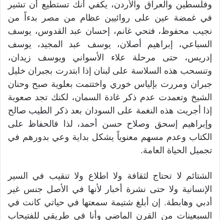
وفلسطين والعراق والأردن، يكفي أنك تستطيع أن تشير
في غمضة عين على روائيين عظام من مصر بدءاً من
نجيب محفوظ، فتحي غانم، إحسان عبد القدوس، يوسف
السباعي، إبراهيم أصلان، يوسف عبد المجيد، يوسف
إدريس، حتى مرحلة علاء الأسواني ويوسف زيدان،
وتنسحب هذه السلاسة على لبنان إذا ابتدرت بجبران خليل
جبران ومررت بإلياس خوري واختتمت بعلوية صبح وحنان
الشيخ وتعمدت عدم ذكر غادة السمان، لكنك تجد صعوبة
إذا أجريت هذه النغمة على السودان بعد ذكر الطيب صالح
وإبراهيم إسحق وصلاح حسن أحمد، لذا فالحفاظ على
الكتاب وعدم مسهم معنوياً يشكل بداية وعي بدورهم في
تجميل الحياة العامة.
الشتائم لا تحتاج لثقافة ولا اطلاع ولا تنقيب في السير
الإنسانية ولا حتى نشرة أخبار لأنها في الأصل جنس غير
أدبي وهابطة. إن أبلغ شتيمة سمعتها في حياتي كانت في
السبعينات من القرن الماضي وأنا في طريقي للفتيحاب