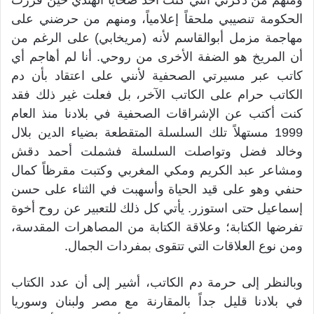
ومنهم من ذكرني أنني كنت أحد ضحايا الهندي حين قررت
الحكومة تنصيبي ملحقاً إعلامياً، ومنهم من حرضني على
مهاجمة مزمل أبوالقاسم لأنه (مريخابي) على الرغم من
أن المريخ هو الضفة الأخرى من روحي. أنا لم أهاجم أي
كاتب عبر مسيرتي الصحفية لأنني على اعتقاد بأن دم
الكاتب حرام على الكاتب الآخر، بل فعلت غير ذلك فقد
كنت أكتب عن الإشراقات الصحفية في بلادنا منذ العام
1999 مستهلاً تلك السلسلة المتقطعة بضياء الدين بلال
وخالد فضل وتواصلت السلسلة فشملت أحمد دقش
ومشاعر عبد الكريم ومكي المغربي وكتبت مقرظاً كمال
حنفي وهو على قيد الحياة وأسهبت في الثناء على حسن
إسماعيل حتى استوزر. يأتي كل ذلك للتعبير عن روح أخوة
تفرضها الكتابة؛ وعلاقة الكتابة من المصاهرات المقدسة،
ومن نوع العلاقات التي تتقوى بمفردات الجمال.
وبالنظر إلى حرمة دم الكاتب، أشير إلى أن عدد الكتاب
في بلادنا قليل جداً بالمقارنة مع مصر ولبنان وسوريا