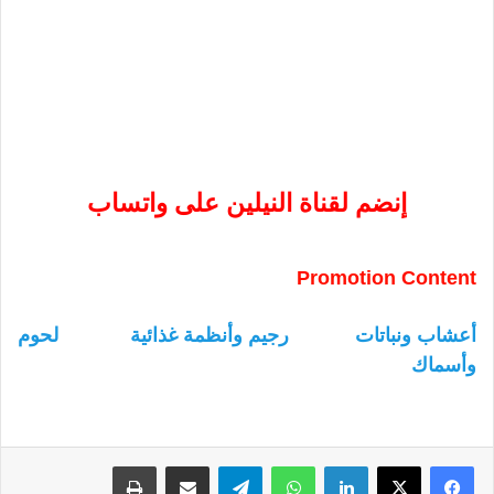
إنضم لقناة النيلين على واتساب
Promotion Content
أعشاب ونباتات
رجيم وأنظمة غذائية
لحوم
وأسماك
لينكدإن
واتساب
تيلقرام
مشاركة عبر البريد
طباعة