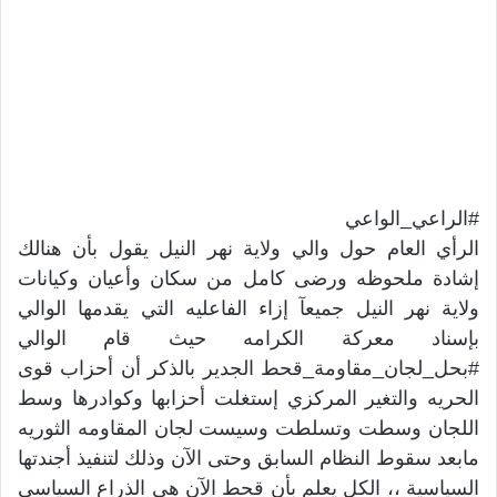
#الراعي_الواعي
الرأي العام حول والي ولاية نهر النيل يقول بأن هنالك
إشادة ملحوظه ورضى كامل من سكان وأعيان وكيانات
ولاية نهر النيل جميعآ إزاء الفاعليه التي يقدمها الوالي
بإسناد معركة الكرامه حيث قام الوالي
#بحل_لجان_مقاومة_قحط الجدير بالذكر أن أحزاب قوى
الحريه والتغير المركزي إستغلت أحزابها وكوادرها وسط
اللجان وسطت وتسلطت وسيست لجان المقاومه الثوريه
مابعد سقوط النظام السابق وحتى الآن وذلك لتنفيذ أجندتها
السياسية ،، الكل يعلم بأن قحط الآن هي الذراع السياسي