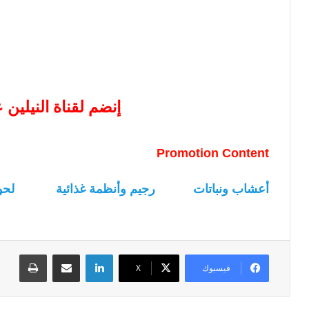
إنضم لقناة النيلين
Promotion Content
أعشاب ونباتات
رجيم وأنظمة غذائية
لحو
لينكدإن
مشاركة عبر البريد
طباعة
فيسبوك
‫X