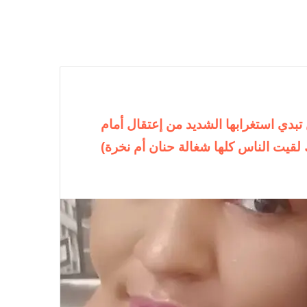
 تبدي استغرابها الشديد من إعتقال أمام
قيت الناس كلها شغالة حنان أم نخرة)