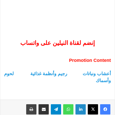
إنضم لقناة النيلين على واتساب
Promotion Content
أعشاب ونباتات
رجيم وأنظمة غذائية
لحوم
وأسماك
لينكدإن
واتساب
تيلقرام
مشاركة عبر البريد
طباعة