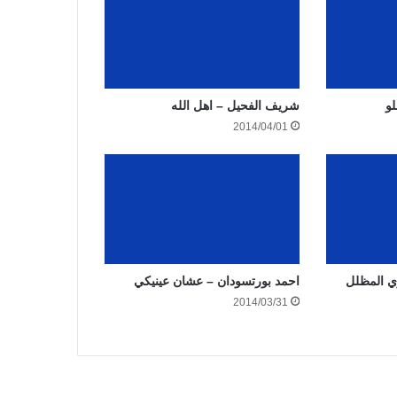
و
شريف الفحيل – اهل الله
2014/04/01
ي المظلل
احمد بورتسودان – عشان عينيكي
2014/03/31