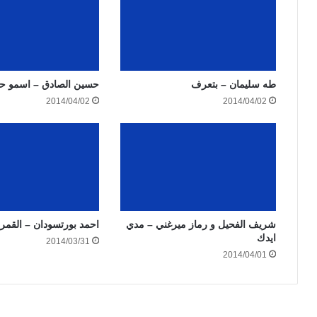
طه سليمان – بتعرف
حسين الصادق – اسمو حل
2014/04/02
2014/04/02
شريف الفحيل و رماز ميرغني – مدي
احمد بورتسودان – القمر
ايدك
2014/03/31
2014/04/01