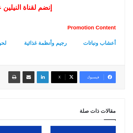
إنضم لقناة النيلين
Promotion Content
أعشاب ونباتات
رجيم وأنظمة غذائية
لحو
لينكدإن
مشاركة عبر البريد
طباعة
فيسبوك
‫X
مقالات ذات صلة