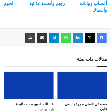
أعشاب ونباتات
رجيم وأنظمة غذائية
لحوم
وأسماك
لينكدإن
واتساب
تيلقرام
مشاركة عبر البريد
طباعة
مقالات ذات صلة
مصطفي السني – زرعوك في
عبد الله البعيو – ست الودع
قلبي
2014/04/05