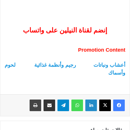
إنضم لقناة النيلين على واتساب
Promotion Content
أعشاب ونباتات
رجيم وأنظمة غذائية
لحوم
وأسماك
لينكدإن
واتساب
تيلقرام
مشاركة عبر البريد
طباعة