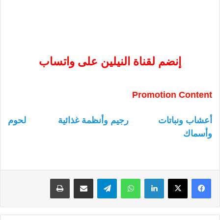
إنضم لقناة النيلين على واتساب
Promotion Content
أعشاب ونباتات
رجيم وأنظمة غذائية
لحوم
وأسماك
لينكدإن
واتساب
تيلقرام
مشاركة عبر البريد
طباعة