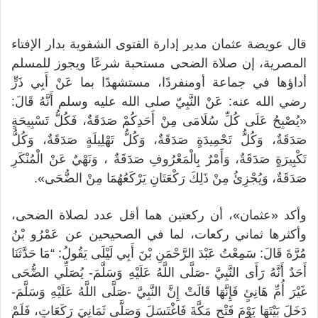
قال عويضة عثمان مدير إدارة الفتوى الشفوية بدار الإفتاء
المصرية، إن صلاة الضحى مستحبة شرعًا ويجوز للمسلم
أداؤها في جماعة أومنفردًا، مستشهدًا بما عَنْ أَبِي ذَرٍّ
رضي الله عنه: عَنْ النَّبِيّ صلى الله عليه وسلم أَنَّهُ قَالَ:
«يُصْبِحُ عَلَى كُلِّ سُلَامَى مِنْ أَحَدِكُمْ صَدَقَةٌ، فَكُلُّ تَسْبِيحَةٍ
صَدَقَةٌ، وَكُلُّ تَحْمِيدَةٍ صَدَقَةٌ، وَكُلُّ تَهْلِيلَةٍ صَدَقَةٌ، وَكُلُّ
تَكْبِيرَةٍ صَدَقَةٌ، وَأَمْرٌ بِالْمَعْرُوفِ صَدَقَةٌ ، وَنَهْيٌ عَنْ الْمُنْكَرِ
صَدَقَةٌ، وَيُجْزِئُ مِنْ ذَلِكَ رَكْعَتَانِ يَرْكَعُهُمَا مِنْ الضُّحَى».
وأكد «عثمان»، أن ركعتين هما أقل عدد لصلاة الضحى،
وأكثرها ثماني ركعات، لما في الصحيحين عن عَمْرُو بْنُ
مُرَّةَ قَالَ: سَمِعْتُ عَبْدَ الرَّحْمَنِ بْنَ أَبِي لَيْلَى يَقُولُ: “مَا حَدَّثَنَا
أَحَدٌ أَنَّهُ رَأَى النَّبِيَّ -صَلَّى اللَّهُ عَلَيْهِ وَسَلَّمَ- يُصَلِّي الضُّحَى
غَيْرَ أُمِّ هَانِئٍ فَإِنَّهَا قَالَتْ إِنَّ النَّبِيَّ -صَلَّى اللَّهُ عَلَيْهِ وَسَلَّمَ-
دَخَلَ بَيْتَهَا يَوْمَ فَتْحِ مَكَّةَ فَاغْتَسَلَ وَصَلَّى ثَمَانِيَ رَكَعَاتٍ، فَلَمْ