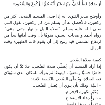
أَرَ صَلاَةً قَطُّ أَخَفَّ مِنْهَا، غَيْرَ أَنَّهُ يُتِمُّ الرُّكُوعَ وَالسُّجُودَ».
وأوضح مدير الفتوى أنه إذا صلى المسلم الضحى أكثر من
ركعتين، فالأفضل له أن يسلم من كل ركعتين، لقول النبي
صلى الله عليه وسلم: “صلاة الليل والنهار مثنى مثنى”.
رواه أحمد وأصحاب السنن، منوهًا بأن وقت أدائها يبدأ من
ارتفاع الشمس قيد رمح إلى أن يقوم قائم الظهيرة وقت
الزوال.
كيفية صلاة الضّحى
إذا أراد المسلم أن يُصلّي صلاة الضُحى، فلا بُدَّ أن يكون
جاهزًا حسيًّا ومعنويًا، فيتوضّأ ثم يتوجَّه للمكان الذي سيُؤدّي
فيه الصلاة، ويُصلّي الضُحى بالكيفية الآتية:
– النيَّة؛ وذلك بأن ينوي أن يُصلي الضُحى.
– يُكبّر تكبيرة الإحرام.
– يَقرأُ دعاء الاستفتاح.
– يَقرأُ سورة الفاتحة.