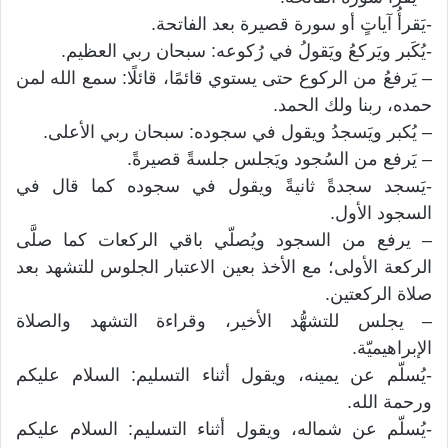
-يَقرأُ آياتٍ أو سورة قصيرة بعد الفاتحة.
-يُكَبر ويَركعُ ويَقولُ في رُكوعه: سبحان ربي العظيم.
– يَرفعُ من الركوع حتى يستوي قائمًا، قائلًا: سمع الله لمن
حمده، ربنا ولك الحمد.
– يُكبر ويَسجدُ ويقول في سجوده: سبحان ربي الأعلى.
– يَرفع من السُجود ويَجلس جلسةً قصيرةً.
-يَسجد سجدةً ثانيةً ويقول في سجوده كما قال في
السجود الأول.
– يرفع من السجود ويُصلّي باقي الركعات كما صلَّى
الركعة الأولى؛ مع الأخذ بعين الاعتبار الجلوس للتشهد بعد
صلاة الركعتين.
– يجلس للتشهُّد الأخير، وقراءة التشهد والصلاة
الإبراهيميّة.
-يُسلّم عن يمينه، ويقول أثناء التسليم: السلام عليكم
ورحمة الله.
-يُسلّم عن شماله، ويقول أثناء التسليم: السلام عليكم