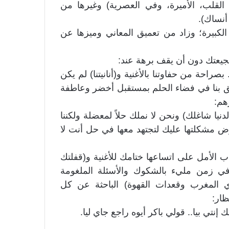
 القلب، الأميرة، وفي العصرية) وغيرها من
أنساك).
ت الكبيرة؛ وزاد من تعميق المعاني وميزها عن
يعتك دون أن يقف برهة عند:
صراحة من حفاوتنا بالأغنية و(أنانيتنا) لم يكن
 تحلق بنا في فضاء الحلم بمستقبل أخضر وعاطفة
هم:
ا شاغلك) ونحن لا نملك حلاً لمعضلة ولكننا
 عرض مشكلتها عليك لتجتهد معها في حل أنت لا
اب الأمل على اتساعها ختامك للأغنية و(قفلتك
في زمن مليء بالشكوك والأسئلة الملغومة
ي المغرب وقعدات القهوة) الباحثة عن كل
ظار:
إنتي بيا.. قولي باكر أيوه راجع جاي ليا.