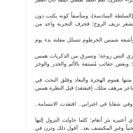
(السلطة السادسة)، ومتأسفاً كونه يكتب دون
الشعر نزيف الروح؛ فحرف التجربة واحد من
أشعة شمس الخرطوم تتسلل معلنة بدء يوم
ة توازي النص روعة؛ وتسرق من الذكريات همس
 وبعض حقائب مُستفة بالألم والخدر والوخز
تنها هموم الهجرة والبعاد وقلق البحث في
اعر مرهف مثلك، (فيفتقد) قبل النظرة همس
في شقايا في اغترابي.. افتقدت الابتسامة..
ي أعتبره بئر أنغام؛ كلما حاولت النزول إليها
نياً وغير المكتشف بعد.. أقول ذلك وترن في