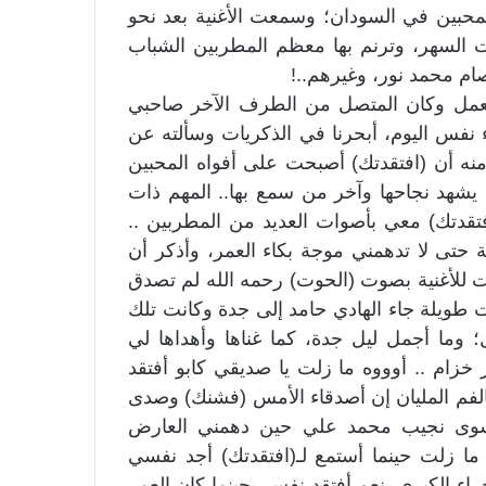
حبين في السودان؛ وسمعت الأغنية بعد نحو
السهر، وترنم بها معظم المطربين الشباب
صام محمد نور، وغيرهم..!
عمل وكان المتصل من الطرف الآخر صاحبي
ء نفس اليوم، أبحرنا في الذكريات وسألته عن
نه أن (افتقدتك) أصبحت على أفواه المحبين
 يشهد نجاحها وآخر من سمع بها.. المهم ذات
تقدتك) معي بأصوات العديد من المطربين ..
 حتى لا تدهمني موجة بكاء العمر، وأذكر أن
ت للأغنية بصوت (الحوت) رحمه الله لم تصدق
 طويلة جاء الهادي حامد إلى جدة وكانت تلك
 وما أجمل ليل جدة، كما غناها وأهداها لي
ام .. أوووه ما زلت يا صديقي كابو أفتقد
بالفم المليان إن أصدقاء الأمس (فشنك) وصدى
م سوى نجيب محمد علي حين دهمني العارض
 زلت حينما أستمع لـ(افتقدتك) أجد نفسي
 الكبرى، نعم أفتقد نفسي حينما كان العمر