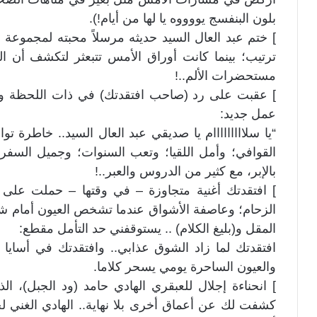
بلون البنفسج يووووه يا لها من أيام!).
] ختم عبد العال السيد حديثه مرسلاً محبته لمجموعة 
ترتيب؛ بينما كانت أوراق الأمس تتبعثر لتكشف أن 
مستحضرات الألم..!
] عقبت على رد (صاحب افتقدتك) في ذات اللحظة و
عمل جديد:
“يا سلااااااااام يا صديقي عبد العال السيد.. خاطر
القوافي؛ وأمل اللقيا؛ وتعب السنوات؛ وجميل السفر؛
بالإبر، مع كثير من الدروس والعبر..!
] افتقدتك أغنية متجاوزة – في وقتها – حملت على م
الزحام؛ وعاصفة الأشواق عندما تشخص العيون أمام ش
المقل و(بليغ الكلام) .. يستوقفني حد التأمل مقطع:
افتقدتك لما زاد الشوق عذابي.. وافتقدتك في أسايا و
والعيون الساحرة يومي يسحر كلاما.
] انحناءة إجلال للعبقري الهادي حامد (ود الجبل)، الذ
كشفت لك عن أعماق أخرى بلا نهاية.. الهادي الغني لح