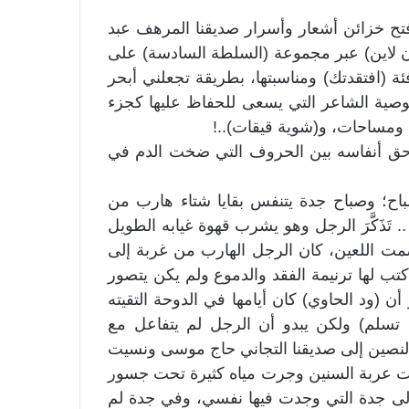
ح خزائن أشعار وأسرار صديقنا المرهف عبد
(أون لاين) عبر مجموعة (السلطة السادسة) على
فئة (افتقدتك) ومناسبتها، بطريقة تجعلني أبحر
وصية الشاعر التي يسعى للحفاظ عليها كجزء
، ومساحات، و(شوية قيقات)..!
لاحق أنفاسه بين الحروف التي ضخت الدم في
صباح؛ وصباح جدة يتنفس بقايا شتاء هارب من
. تَذَكَّرَ الرجل وهو يشرب قهوة غيابه الطويل
ت اللعين، كان الرجل الهارب من غربة إلى
ء كتب لها ترنيمة الفقد والدموع ولم يكن يتصور
ن (ود الحاوي) كان أيامها في الدوحة التقيته
 تسلم) ولكن يبدو أن الرجل لم يتفاعل مع
نصين إلى صديقنا التجاني حاج موسى ونسيت
رت عربة السنين وجرت مياه كثيرة تحت جسور
إلى جدة التي وجدت فيها نفسي، وفي جدة لم