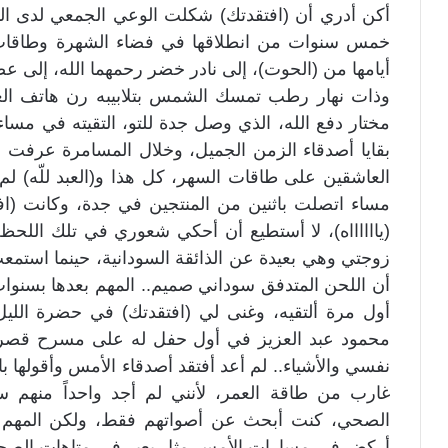
أكن أدري أن (افتقدتك) شكلت الوعي الجمعي لدى الم
خمس سنوات من انطلاقها في فضاء الشهرة وطاقات 
أيامها من (الحوت)، إلى نادر خضر رحمهما الله، إلى ع
وذات نهار رطب تمسك الشمس بتلابيبه رن هاتف ال
مختار دفع الله، الذي وصل جدة للتو، التقيته في مسا
بقايا أصدقاء الزمن الجميل، وخلال المسامرة عرفت م
العاشقين على طاقات السهر، كل هذا و(العبد للّه) لم
مساء اتصلت باثنين من المنتجين في جدة، وكانت (اف
(يااااااه)، لا أستطيع أن أحكي شعوري في تلك اللحظة
زوجتي وهي بعيدة عن الذائقة السودانية، حينما استمع
أن اللحن المتدفق سوداني صميم.. المهم بعدها بسنوات
أول مرة ألتقيه، وغنى لي (افتقدتك) في حضرة الليل؛
محمود عبد العزيز في أول حفل له على مسرح قصر خز
نفسي والأشياء.. لم أعد أفتقد أصدقاء الأمس وأقولها 
غارب من طاقة العمر، لأنني لم أجد واحداً منه
الصحي، كنت أبحث عن أصواتهم فقط، ولكن المهم ما
أركض في مسارات الأمس مثل بعير في متاهات الصحراء