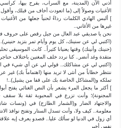
أذني الآن (المدينة، مع السراب، بفرح بيها، كراسي
الأغنيات وصولاً إلى (ما اتعودت أخاف من قبلك، وأقول 
] ألبس الهادي الكلمات رداءً لحنياً جعلها من الأغنيا
غيرها من الأغاني..
نحن يا صديقي عبد العال من جيل رقص على حروف فج
(اكتبي لي عن سنينك، كل يوم وأيام تمر بتزيد حنيني).. ب
(حنينك وأنينك) وقتها يعنيانا كثيراً.. كانت الموسيقى
متقدة وغد أنضر.. كنا نردد خلف المغنين باختلاف حناجر
(اكتبي لي عن مشاكلك.. قولي لي عن أي شيء في الدني
ننتظر خطاباً من أنثى لا تريد منها (اهتماماً بك) غير
تملكه و(المشاكل الخاصة بك على قفا من يشيل)..!
] أكثر ما يجعل المرء يشعر بأن النص الغنائي يفتح أبو
المجنونة)؛ وأنت تزرع في المحبوبة ثقة بلا سقف 
والاجتهاد الضار و(الشمار الطازج) في (ونسات شا
معلومة.. كيف ولا، وأنت تسدل الستار وتفتح نوافذ الانت
أي زول في الدنيا لو سألك عليا.. قصدو يعرف إيه علاقتك 
نفس أخير