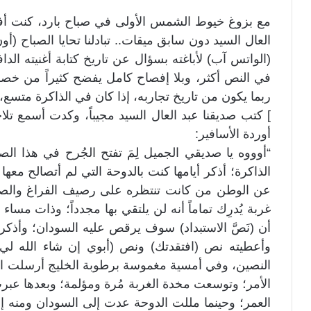
مع بزوغ خيوط الشمس الأولى في صباح بارد، كنت أفت
العال السيد دون سابق ميقات.. تبادلنا تحايا الصباح 
(الواتس آب) لأباغته بسؤال عن تاريخ كتابة أغنيته الدا
في النص أكثر، وبلا إفصاح كامل يفضح كثيراً من خص
ربما يكون من تاريخ تجاربه، إذا كان في الذاكرة متسع
] كتب صديقنا عبد العال السيد مجيباً، وكدت أسمع ت
أوردة الأسافير:
“أوووه يا صديقي الجميل لِمَ تفتح الجُرح في هذا ال
الذاكرة؛ أذكر أيامها كنت بالدوحة التي لم أتصالح معها .
عن الوطن من كانت تنتظره على رصيف الفراغ والصم
غربة يُدرِك تماماً أنه لن يلتقي بها مجدداً؛ وذات مسا
أن (نَصَّ الاستبداد) سوف يرقص عليه السودان؛ وأذكر أ
وأعطيته نص (افتقدتك) ونص (أبوي إن شاء الله لي
النصين، وفي أمسية مغموسة برطوبة الخليج أرسلت ال
الأمر؛ وتوسعت مخدة الغربة مُرة ومؤلمة؛ وبعدها عب
العمر؛ وحينما مللت الدوحة عدت إلى السودان ومنه 