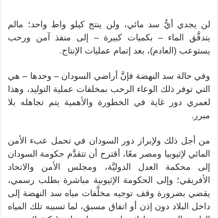
لن يجدي أيُّ سد مائي، ولن ينتج كيلو واط واحد؛ مالم
يتدفَّق الماء – بكميات كبيرة – إلى منفذ آمن ورحب
يستوعب (العادم)، بعد إتمام عمليات الإنتاج.
وفي حالة سد النهضة فإنَّ أراضي السودان – وحدها – هي
التي توفر ذلك الوعاء الرحب بمخلفات عملية التوليد، وهذا
لعمري دور غاية في الخطورة والأهمية يتم تجاهله بلا
مبرر.
من أجل ذلك ولإبراز دور السودان في تحمل عبء الأمن
المائي لإثيوبيا ومصر معًا، أقترح أن تتقدَّم حكومة السودان
إلى محكمة العدل الدوليَّة، ومجلس الأمن والاتحاد
الأفريقي؛ وإلى الحكومة الإثيوبية مباشرة بطلب رسمي،
يقضي بضرورة وقف توجيه مخلَّفات مياه سد النهضة إلى
داخل البلاد دون إذن أو اتفاق مسبق، لما تسببه تلك المياه