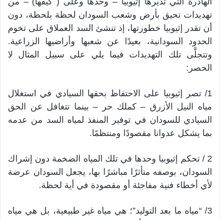
الهادرة التي تديرها إثيوبيا – وحدها وعلى ( كيفها) – من
تهديدات تحيق بأرض وشعب السودان لحظة بلحظة، دون
أن تقدر إثيوبيا خطورتها، إذ تنشئ السد العملاق على تخوم
الحدود السودانية، بعيدًا عن شعبها وأراضيها الزراعية.
وتتجلَّى تلك التهديدات فيما يلي على سبيل المثال لا
الحصر:
1/ تصر إثيوبيا على الاحتفاظ بحقها السيادي في استغلال
مياه النيل الأزرق – كملك حر – بينما تتغافل عن الحق
السيادي للسودان في توفير المنفذ لمياه السد من عدمه
بما يشكل عدوانا مقصودًا ومنتظمًا.
2 / تحكم إثيوبيا وحدها في تلك المياه الضخمة دون إشراك
السودان، بوصفه متأثرًا مباشرًا بها، يجعل السودان عرضة
لأي أخطاء فنية مفاجئة أو مقصودة في أية لحظة.
3/ “مياه ما بعد التوليد”؛ هي مياه غير طبيعية، بل هي مياه