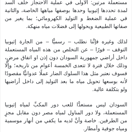
مستعملة مرتين: الأولى في عملية الاحتجاز خلف السد
لمدة تحددها إثيوبيا وحدها بوصفها مياهها الخاصة، والثانية
في عملية الضغط و التوليد الكهرومائي؛ بما يغير من
صفاتها الطبيعية ويحولها إلى فضلات مياه منهكة.
لذلك وغيره فإنَّنا نطلب – رسميًّا – من الجارة إثيوبيا
التوقف – فورًا – عن التخلص من هذه المياه المستعملة
داخل أراضي جمهورية السودان دون إذن او اتفاق مرضٍ،
وذلك خلال فترة لا تتعدى الخمسة أعوام من تاريخه؛ وإلَّا
فسوف نعتبر مثل هذا السلوك الضار عملًا عدوانيًّا مقصودًا
لأنه بوسعها تحويل مياه ما بعد التوليد إلى داخل أراضيها
ولو بتكلفة عالية.
السودان ليس مستعدًّا للعب دور المكبِّ لمياه إثيوبيا
المستعملة، ولا دور المناول لمياه مصر دون مقابل مجزٍ
من الطرفين. خاصة وأنَّ لديه ما يكفي من أنهار موسمية
ومياه جوفية وأمطار.