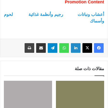
Promotion Content
أعشاب ونباتات
رجيم وأنظمة غذائية
لحوم
وأسماك
لينكدإن
واتساب
تيلقرام
مشاركة عبر البريد
طباعة
مقالات ذات صلة