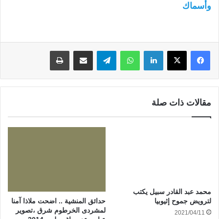
وأسماك
لينكدإن
واتساب
تيلقرام
مشاركة عبر البريد
طباعة
مقالات ذات صلة
محمد عبد القادر سبيل يكتب
لترويض جموح إثيوبيا
حدائق المنشية .. اضحت ملاذا آمنا
لمشردى الخرطوم شرق ،تصوير
2021/04/11