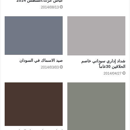
عباس عزت،اغسطس 2014
2014/08/13
صيد الاسماك في السودان
شداد إداري سوداني خاصم
الحلاقين 30عاماً
2014/03/03
2014/04/27