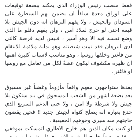
فقط منصب رئيس الوزراء الذي يمكنه ببضعة توقيعات
على اوراق معدة سلفاً ان يضمن لهم السيطرة على
السودان والجيش ، ولا يفهم البرهان انه دون الجيش بلا
قيمة !حتى لو خرج لملاذ آمن ، ولن يفهم دقلو ما الذي
وضع نفسه فيه الا وهو أسير ، فليس لديه فرصة كالتي
لدى البرهان فقد تمت شيطنته وهو بداية ملائمة للانتقام
من فاغنر وخلفها روسيا ، وهو مناسب لاسباب كثيرة اهمها
ان ظهره مكشوف ليكون عظةً لكل من تعامل مع روسيا
او فاغنر .
بعدها ستواجهون معهم واقعاً مأزوماً وغضباً غير مسبوق
بعد بضعة اشهر من الشعب المسحوق في بلد ستكون بلا
جيش ولا شرطة ولا امن ، ولا حتى الدعم السريع الذي
خدع بعبارة انه يصلح كنواة لجيش جديد !! فحين يقضون
حاجتهم منه سيرى وجوههم الحقيقية .
لو كنت مكان الذين هم خارج الاطاري لتمسكت بموقفي
ووقفت بعيداً خارج المشهد الان ..فهذا مشهد لن يسعى