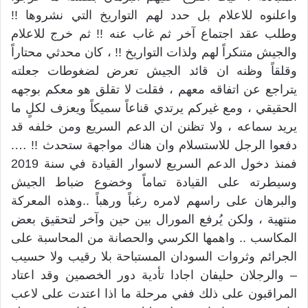
واعلنوه للاعلام بل حدد لهم التواريخ التي نشروها !!
وطلب عقد اجتماع آخر ثم غاب عنه !! ثم خرج للاعلام
والجيش متنكراً لهم ولذات التواريخ !! ، كان محدثي محتاراً
وقلقاً وظنه ان قائد الجيش تعرض لضغوطات جعلته
يتراجع عن اتفاقه معهم ، فقلت لا تقلق هو معكم بوجهه
الحقيقي ، ومع غيركم يرتدي قناعاً سميكاً ويعزف لكلٍ ما
يريد سماعه ، ولا تظنن ان الدعم السريع ومن خلفه قد
دفعوا الرجل للاستسلام وان هناك مواجهة ستحدث !! ….
فمنذ دخول الدعم السريع لاسوار القيادة في سنة 2019
وسيطرته على القيادة تماماً وخضوع ضباط الجيش
والبرهان على راسهم لامره رغباً ورهباً ..وهذه المعركة
منتهية ، ولكن يُرفع المورال بين حين وآخر لتحقيق بعض
المكاسب .. واهمها الكرسي والحصانة من المحاسبة على
الجرائم وثروات السودان المستباحة بلا رقيب ولا حسيب
– والرجلان حليفان اجادا تأدية دور الخصمين وقد اعتاد
المراقبون على ذلك ففي مرحلة ما اذا اعتدت على لاعب