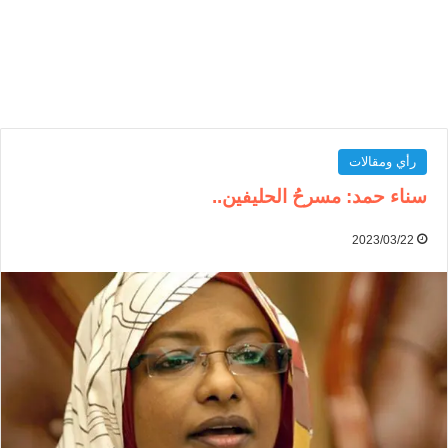
رأي ومقالات
سناء حمد: مسرحُ الحليفين..
2023/03/22