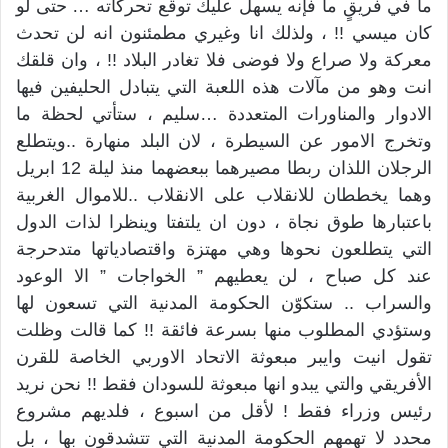
ما في فريقٍ ما فإنه يسهل عليك توقع تحركاته … حتى لو
كان ميسي !! ، ولذلك انا وغيري مطمئنون انه لن تحدث
معركة ولا صراع ولا فوضى فلا تغادر البلاد !! ، وان قلقك
انت وهو من مآلات هذه اللعبة التي يتبادل الحليفين فيها
الادوار والمناورات المتعددة …سليم ، ستأتي لحظة ما
وتخرج الامور عن السيطرة ، لان البلد منهارة ..ويتطلع
الرجلان اللذان ربطا مصيرهما ببعضهما منذ ليلة 12 ابريل
وهما يخططان للانقلاب على الانقلاب ..للاموال الغربية
باعتبارها طوق نجاة ، دون ان يلتفتا وينظرا لذات الدول
التي يتطلعون نحوها وهي مهتزة واقتصادياتها متدحرجة
عند كل صباح ، لن يعطيهم ” الخواجات ” الا الوعود
والسراب .. ستكوّن الحكومة المدنية التي تسعون لها
وستؤدي المطلوب منها بسرعة فائقة !! كما قالت وظلت
تقول انيت وايبر مبعوثة الاتحاد الاوربي الخاصة للقرن
الأفريقي والتي يبدو انها مبعوثة للسودان فقط !! نحن نريد
رئيس وزراء فقط ! لأقل من اسبوع ، فلديهم مشروع
محدد لا تهمهم الحكومة المدنية التي تتشدقون بها ، بل