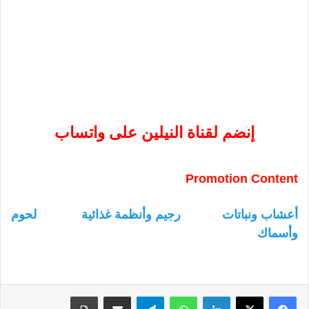
إنضم لقناة النيلين على واتساب
Promotion Content
أعشاب ونباتات
رجيم وأنظمة غذائية
لحوم
وأسماك
لينكدإن
واتساب
تيلقرام
مشاركة عبر البريد
طباعة