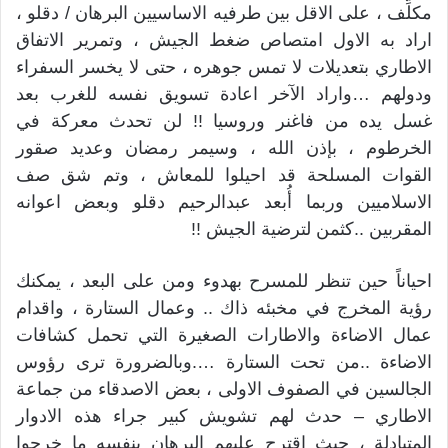
مكلِّف ، على الاقل بين طرفيه الاساسيين البرهان / دقلو ،
اراد به الاول امتصاص ضغط الجيش ، وتمرير الاتفاق
الاطاري بتعديلات لا تمس جوهره ، حتى لا يخسر السفراء
ودولهم …واراد الآخر اعادة تسويق نفسه للغرب بعد
غسل يده من فاغنر وروسيا !! لن تحدث معركة في
الخرطوم ، بإذن الله ، وسيمر رمضان وعديد صقور
القوات المسلحة قد احيلوا للمعاش ، وتم شق صف
الاسلاميين وربما أُبعد عبدالرحيم دقلو وبعض اعوانه
المقربين ..كثمن لترضية الجيش !!
احياناً حين تنظر للمسرح بهدوء ومن على البعد ، يمكنك
رؤية المخرج في مخبئه ذاك .. وعمال الستارة ، واقدام
عمال الاضاءة والاطارات الصغيرة التي تحمل كشافات
الاضاءة ..من تحت الستارة ….وبالضرورة ترى رؤوس
الجالسين في الصفوف الاولى ، بعض الاصدقاء من جماعة
الاطاري – حدث لهم تشويش كبير جراء هذه الادوار
المتبادلة ، حيث اقترح عليهم البرهان بنفسه ما خرجوا