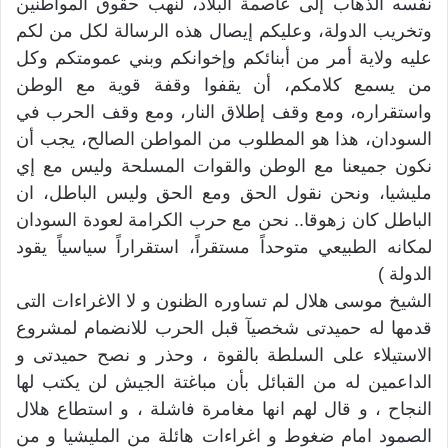
نفسه الذهاب إلى عاصمة البلاد، لنهب حقوق المواطنين
وتخريب الدولة، وعليكم إيصال هذه الرسالة لكل من لكم
عليه ولاية أمر من أبنائكم وإخوانكم وبني عمومتكم وكل
من يسمع كلامكم، أن يقفوا وقفة قوية مع الوطن
واستقراره، ومع وقف إطلاق النار، ومع وقف الحرب في
السودان، هذا هو المطلوب من المواطن الصالح، يجب أن
نكون جميعنا مع الوطن والقوات المسلحة وليس مع إي
مليشيا، ونحن نقول الحق ومع الحق وليس الباطل، ان
الباطل كان زهوقا.. نحن مع حرب الكرامة لعودة السودان
لمكانه الطبيعي متوحداً مستقراً، استقراراً سياسياً يقود
الدولة )
الشيخ موسى هلال لم تساوره الظنون و لا الاغراءات التى
قدمها له حميدتى شخصيآ قبل الحرب للانضمام لمشروع
الاستيلاء على السلطة بالقوة ، وحذر و نصح حميدتى و
الداعمين له من القبائل بأن مباغتة الجيش لن يكتب لها
النجاح ، و قال لهم انها مغامرة فاشلة ، و استطاع هلال
الصمود امام ضغوط و اغراءات هائلة من المليشيا و من