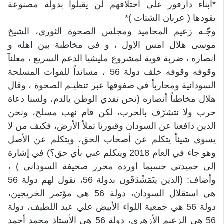
*ابناء دارفور على اختلافهم لن يقبلوا بدولة مصنوعة
يقودها ( عربان الشتات )*
وجّـه زعيم المحاميد ومجلس الصحوة الثوري، الشيخ
موسى هلال امس الاول ، و فى مخاطبة بين اهله و
انصاره ، ضربة قوية لمشروع مليشيا الدعم السريع ، معلنآ
وقوفه وقوفه خلف دولة 56 ، مسانداً للقوات المسلحة
السودانية ومحارباً في صفوفها عبر تنظيـم الصحوة ، وقال
هلال مخاطباً أنصاره (نحن نفدي الوطن بالدم، ولسنا دعاة
حرب ولا نتشرّف بالحرب، لكن قام نهب مسلح، ونحن
الذين دافعنا عن السودان وقبورنا تملأ الأرض، فكيف من لا
يسوى شيئاً يتكلم عن أصحاب الحق، ويتكلم عن الأصل
وهو جاء في العام 2018 ويتكلم عني بأي حق؟) في إشارة
إلى حميدتي حسبما اورده محرر صحيفة السودانى ) ،
وأضاف: (الذين يتَمَشْدَقَون بدولة 56، نقول لهم دولة 56
هي استقلال السودان، دولة 56 هي مؤتمر الخريجين،
دولة 56 هي جمعية اللواء الأبيض علي عبد اللطيف، دولة
56 هي الزعيم الأزهري، دولة 56 هي الأستاذ محمد أحمد