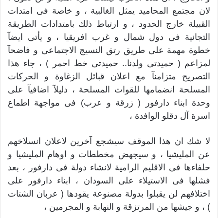
لان مجتمع المحاميد يمثل الغالبية ، و خاصة فى امتدات
القبيلة خارج الحدود ، و ارتباط ذلك بامتدادات الطريقة
التجانية فى دول شمال و غرب افريقيا ، و يأتى ايضآ
خطوة مهمة على طريق رتق النسيج الاجتماعى و فاضحآ
لمزاعم ( حميدتى ولدنا.. حميدتى خط احمر ) ، جاء هذا
التصريح متزامنآ مع اعلان قبائل الزغاوة و الحركات
المسلحة انضمامها للقوات المسلحة ، دليلآ اضافيآ على
وحدة ابناء دارفور ( زرقة و عرب) فى مواجهة اطماع
اسرة آل دقلو الوافدة ،
لا شك ان هذا الموقف سيشجع آخرين لاعلان انسلاخهم
عن المليشيا ، و سيجهض مخططات و اوهام المليشيا و
حلفاءها فى الاقليم الرامية لانشاء دولة فى دارفور ، بعد
فشلها فى الاستيلاء على السودان ، ابناء دارفور على
اختلافهم لن يقبلوا بدولة مصنوعة يقودها ( عربان الشتات
) ، و جيشها من المرتزقة و النهابة و المجرمين ،