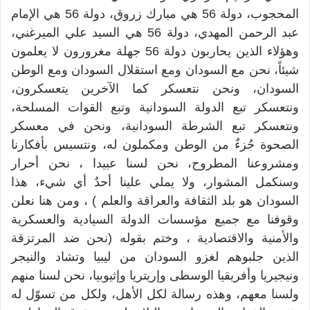
المحجوب، دولة 56 هي مبارك زروق، دولة 56 هي الإمام
عبد الرحمن المهدي، دولة 56 هي السيد علي الميرغني،
وهؤلاء الذين يحاربون دولة 56 جهلة مغرورون لا يعلمون
شيئاً، نحن مع السودان ومع استقلال السودان ومع الوطن
السودان، ونحن نتعسكر كما الآخرين يتعسكرون،
ونتعسكر تبع الدولة السودانية وتبع القوات المسلحة،
ونتعسكر تبع الشرطة السودانية، ونحن في معسكر
الصحوة جُزءٌ من الوطن ومكملون له، ونتسيس بأفكارنا
ومشروعنا المطروح، نحن لسنا عبيدا ، نحن أحرار
وسنكمل المشوار، ولا يملي علينا أحدٌ أي شيء، هذا
السودان هو بلد الثقافة والعراقة والعلم ) ، ومن هنا نعلن
وقوفنا مع جميع مؤسسات الدولة السيادية والعسكرية
والأمنية والاقتصادية ، وختم بقوله (نحن ضد المرتزقة
الذين جلبوهم لغزو السودان من ليبيا وتشاد والنيجر
ونيجيريا وأفريقيا الوسطى وإريتريا وإثيوبيا، نحن لسنا منهم
ولسنا معهم، وهذه رسالة لكل الأهل، ولكل من تسوّل له