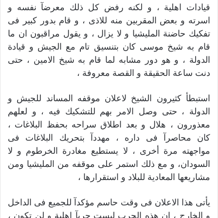
قيادات اهلية ، و لكنه رفض كل ذلك معرضآ نفسه و
اسرته و بعض المقربين منه للاذى ، و قام بدور كبير فى
تفكيك حاضنة المليشيا و لا يزال ، و يقول مراقبون ان ما
قام به شيخ موسى كان بتنسيق تام مع الجيش و قيادة
الدولة ، و هو دور مشابه لما قام به شيخ الامين ، حتى
دنت ساعة الحقيقة و القصة معروفة ،
استبطأ كثيرون الشيخ لاعلان موقفه المساند للجيش و
الدولة ، حتى وصل الامر بهم للتشكيك فيه ، و لعلهم
معذورون ، هلال و بعد اطلاق سراحه بحفظ البلاغات ،
كان محاصرآ فى داره ، مهددآ بتحريك البلاغات فى
مواجهته مرة أخرى ، لا يستطيع مغادرة الخرطوم و لا
السودان، و مع ذلك استمر على موقفه من المليشيا ومن
مشاريعها المعادية للبلاد و استقرارها ،
يأتى هذا الاعلان فى وقت حاسم مؤكدآ للجميع فى الداخل
و الخارج ، ان هذه الحرب ليست حربآ اهلية و لن تكون ،