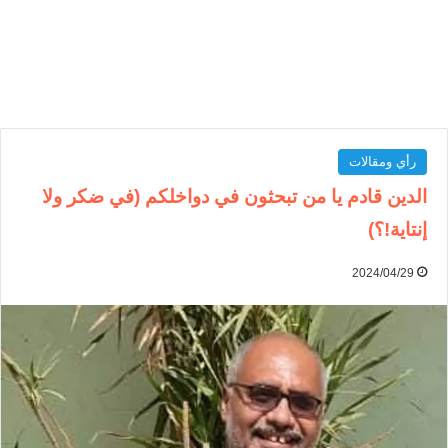
رأي ومقالات
الدين قادم يا من تبحثون في دواخلكم (في ضكر ولا
إنتاية!؟)
2024/04/29