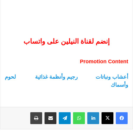
إنضم لقناة النيلين على واتساب
Promotion Content
أعشاب ونباتات
رجيم وأنظمة غذائية
لحوم
وأسماك
لينكدإن
واتساب
تيلقرام
مشاركة عبر البريد
طباعة