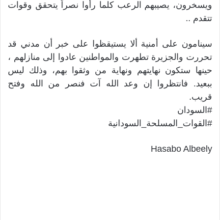
ويسخرون، يصيبهم الرعب كلما رأوا نصراً يتحقق وقوات
تتقدم ..
سينامون على أمنية ألا يستيقظوا على خبر أن مدني قد
تحررت والجزيرة تطهرت والمواطنين عادوا إلى منازلهم ،
حينها ستكون نهايتهم ونهاية من وثقوا بهم، وذلك ليس
ببعيد. فانتظروا إن وعد الله آت فنصر من الله وفتح
قريب.
#السودان
#القوات_المسلحة_السودانية
Hasabo Albeely