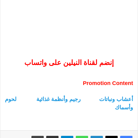
إنضم لقناة النيلين على واتساب
Promotion Content
أعشاب ونباتات
رجيم وأنظمة غذائية
لحوم
وأسماك
لينكدإن
واتساب
تيلقرام
مشاركة عبر البريد
طباعة