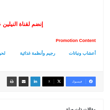
إنضم لقناة النيلين
Promotion Content
أعشاب ونباتات
رجيم وأنظمة غذائية
لحو
لينكدإن
مشاركة عبر البريد
طباعة
فيسبوك
‫X
مقالات ذات صلة