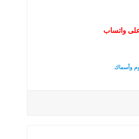
 على واتساب
م وأسماك