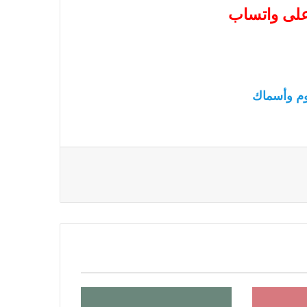
 على واتساب
م وأسماك