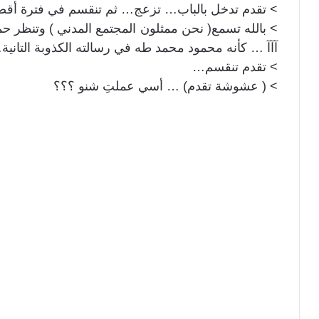
> تقدم تدخل بالباب… تزعج… ثم تنقسم في فترة أقص
> بالله تسمع( نحن ممثلون المجتمع المدني ) وتنظر 
آآآ … كأنه محمود محمد طه في رسالته الكذوبة التانية
> تقدم تنقسم…
> ( عشوشة تقدم) … أسي عملتِ شنو ؟؟؟