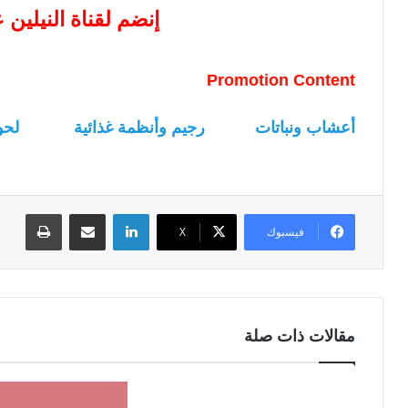
إنضم لقناة النيلين
Promotion Content
أعشاب ونباتات
رجيم وأنظمة غذائية
لحو
لينكدإن
مشاركة عبر البريد
طباعة
فيسبوك
‫X
مقالات ذات صلة