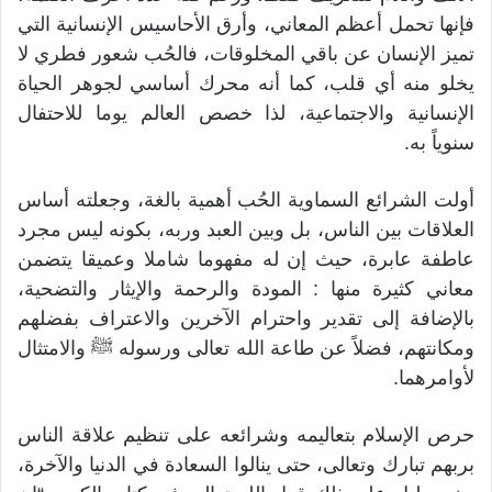
فإنها تحمل أعظم المعاني، وأرق الأحاسيس الإنسانية التي
تميز الإنسان عن باقي المخلوقات، فالحُب شعور فطري لا
يخلو منه أي قلب، كما أنه محرك أساسي لجوهر الحياة
الإنسانية والاجتماعية، لذا خصص العالم يوما للاحتفال
سنوياً به.
أولت الشرائع السماوية الحُب أهمية بالغة، وجعلته أساس
العلاقات بين الناس، بل وبين العبد وربه، بكونه ليس مجرد
عاطفة عابرة، حيث إن له مفهوما شاملا وعميقا يتضمن
معاني كثيرة منها : المودة والرحمة والإيثار والتضحية،
بالإضافة إلى تقدير واحترام الآخرين والاعتراف بفضلهم
ومكانتهم، فضلاً عن طاعة الله تعالى ورسوله ﷺ والامتثال
لأوامرهما.
حرص الإسلام بتعاليمه وشرائعه على تنظيم علاقة الناس
بربهم تبارك وتعالى، حتى ينالوا السعادة في الدنيا والآخرة،