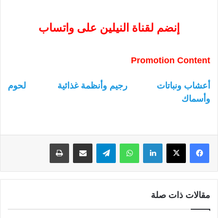
إنضم لقناة النيلين على واتساب
Promotion Content
أعشاب ونباتات
رجيم وأنظمة غذائية
لحوم
وأسماك
لينكدإن
واتساب
تيلقرام
مشاركة عبر البريد
طباعة
مقالات ذات صلة