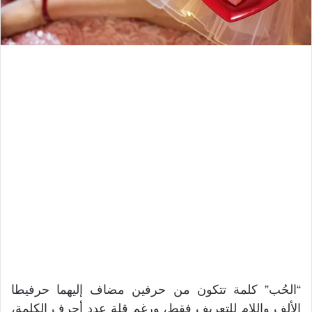
“الحُب” كلمة تتكون من حرفين مضاف إليهما حرفيطا
الألف واللام للتعريف فقط، ورغم قلة عدد أحرف الكلمة،