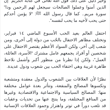
وخير دليل على ذلك قول الله تعالى في كتابه الكريم “إن
الذين آمنوا وعملوا الصالحات سيجعل لهم الرحمن ودا”
سورة مريم.. كما قال رسول الله ﷺ: “لا يؤمن أحدكم
حتى يحب لأخيه ما يحب لنفسه”.
احتفل العالم بعيد الحب الأسبوع الماضي ١٤ فبراير،
وتختلف مظاهر الاحتفال بالحُب من دولة إلى أخرى، ومن
شعب إلى آخر، ولكن السواد الأعظم يقتصر الاحتفال على
شخصين أو أفراد يجمعهم عامل مشترك “الأسرة، العائلة،
العمل”، ولكن إذا نظرنا من منظور أكبر وأشمل نلاحظ
ظاهرة غريبة وهي اختفاء الحب بين شعوب ودول عديدة.
نظرًا لأن العلاقات بين الشعوب والدول معقدة ومتشعبة
وتكسوها المصالح والمنفعة، وتتأثر بعدة عوامل مختلفة
منها: المصالح السياسية والاجتماعية والاقتصادية وغيرها
من المنافع المختلفة، وما ينتج عنها من تحديات وعقبات
قد تلعب دوراً في توتر واهتزاز وجمود العلاقات الإنسانية