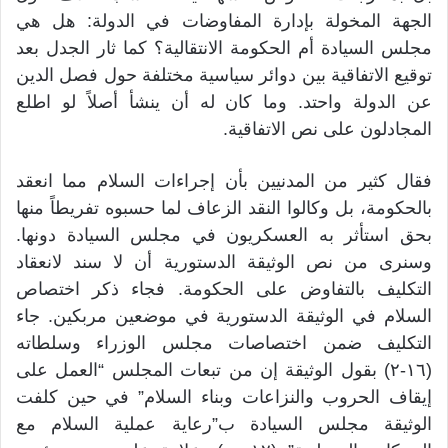
الجهة المخولة بإدارة المفاوضات في الدولة: هل هي
مجلس السيادة أم الحكومة الانتقالية؟ كما ثار الجدل بعد
توقيع الاتفاقية بين دوائر سياسية مختلفة حول فصل الدين
عن الدولة واحتد. وما كان له أن ينشأ أصلاً لو اطلع
المجادلون على نص الاتفاقية.
فقال كثير من المدنيين بأن إجراءات السلام مما انعقد
بالحكومة، بل وكالوا النقد الزعاف لما حسبوه تفريطاً منها
بحق استأثر به العسكريون في مجلس السيادة دونها.
وسنرى من نص الوثيقة الدستورية أن لا سند لانعقاد
التكليف بالتفاوض على الحكومة. فجاء ذكر اختصاص
السلام في الوثيقة الدستورية في موضعين مربكين. جاء
التكليف ضمن اختصاصات مجلس الوزراء وسلطاته
(١٦-٢) بقول الوثيقة إن من تبعات المجلس “العمل على
إيقاف الحروب والنزاعات وبناء السلام” في حين كلفت
الوثيقة مجلس السيادة ب”رعاية عملية السلام مع