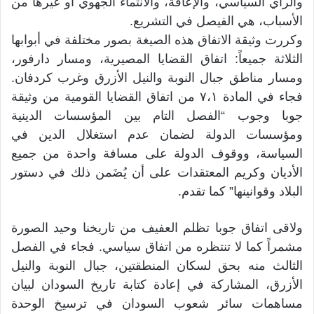
والرأي السياسي، والإعاقة، والانتماء الجهوي أو غيرها من
الأسباب، هي الفيصل في التشريع.
وكررت وثيقة الاتفاق هذه الصيغة بصور مختلفة في أبوابها
الثلاثة جميعاً: اتفاق القضايا المصيرية، ومسار دارفور،
ومسار مناطق جبال النوبة والنيل الأزرق وغرب كردفان.
فجاء في المادة ٧،١ من اتفاق القضايا القومية من وثيقة
جوبا وجوب “الفصل التام بين المؤسسات الدينية
ومؤسسات الدولة لضمان عدم استغلال الدين في
السياسة، ووقوف الدولة على مسافة واحدة من جميع
الأديان وكريم المعتقدات على أن يُضَمن ذلك في دستور
البلاد وقوانينها” كما تقدم.
ولاقى اتفاق جوبا تظلم العفيف من تاريخنا وحيد الصورة
مشمراً كما لا تنتظره من اتفاق سياسي. فجاء في الفصل
الثالث منه بحق لسكان المنطقتين، جبال النوبة والنيل
الأزرق، المشاركة في إعادة كتابة تاريخ السودان لبيان
مساهمات سائر شعوب السودان في ترسيخ الوحدة