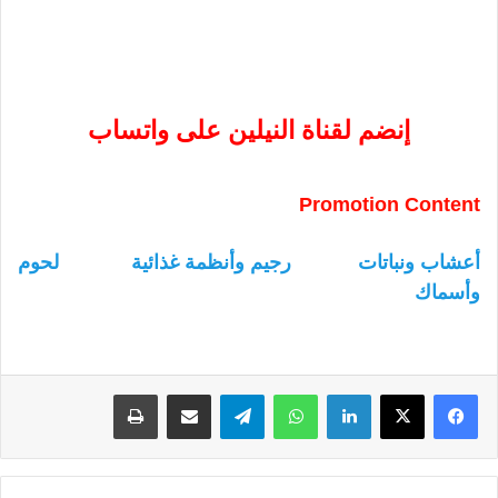
إنضم لقناة النيلين على واتساب
Promotion Content
أعشاب ونباتات
رجيم وأنظمة غذائية
لحوم
وأسماك
لينكدإن
واتساب
تيلقرام
مشاركة عبر البريد
طباعة