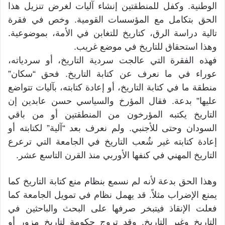
الوطنية. وكفل للمنطقتين إنشاء آليات لغرض تنزيل هذا
الحق بتكامل مع المؤسسات القومية. وخص في فقرة
تالية دراسة الرق، كتاريخ للتغابن في الأمة، بموضوعية.
وهذا استحقاق للتاريخ في موضع غريب.
فهذه الفقرة التي عالجت سردية التاريخ، أو سردياته،
عوراء في ما نعرف عن كتابة التاريخ. فحق “سكان”
منطقة ما في كتابة التاريخ، أو إعادة كتابته، بآليات تتواضع
عليها” بدعة. فقال المؤرخ والسياسي حسن عابدين إن
التاريخ يكتبه المؤرخون من المنطقتين أو من باقي
السودان وحتى للأجنبي. ولم نعرف بعد “آلية” لكتابته أو
إعادة كتابته غير شُعب التاريخ في الجامعة التي ترعرع
التاريخ المهني في كنفها الأوربي منذ القرن التاسع عشر.
وهذا الحق بدعة لأنه لم نسمع بنظام منع كتابة التاريخ كما
يمنع الإضراب مثلاً. قد يهمل نظام في تمويل الجامعة كما
فعلت الإنقاذ فيتبخر صرفها على البحث والباحثين في
التاريخ وغير التاريخ. وقد تروج حكومة لتاريخ مزور أو