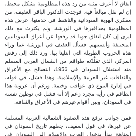
اتفاق لا أعرف مثله من رد هذه المظلومية بشكل محيط،
إن لم نقل مبالغاً فيه. فوجدت الدكتور الباقر العفيف، من
مفكري الهوية السودانية والناشط في خدمتها، عرض هذه
المظلومية بحذافيرها في الورشة. ولم يكترث مع ذلك
ليرى إن كان اتفاق جوبا قد رفعها عن أعراق السودانيين
المختلفة وألسنتهم. فسأل العفيف في الورشة عما وراء
هذه الحروب الطويلة التي ابتلينا بها. ورد ذلك إلى رفض
المركز، الذي تقلَّدْته طواقم من الشمال العربي المسلم
منذ استقلال السودان في 1956، التصالح مع الأعراق
والثقافات غير العربية والإسلامية. وهذا فشل، في قوله،
في إدارة التنوع ذي عواقب وخيمة. ورغم أن عروبة هذا
الطاقم في رأيه مجرد زعم إلا أنه فشل في توطين نفسه
في السودان، وبين أقوام غيرهم في الأعراق والثقافة.
فمن جوانب ترفع هذه الصفوة الشمالية العربية المسلمة
عن غيرها، في قول العفيف، جعلهم تاريخ السودان في
المناهج يبدأ بدخول العرب والإسلام إلى السودان في