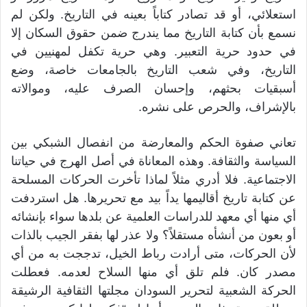
استعلائي، أو قد تصادر كتاباً بعينه في التاريخ. ولكن لم
نسمع بأن كتابة التاريخ مما يندرج ضمن حقوق السكان إلا
في حدود حرية التعبير. وهي حرية تكفل لمهنيين في
التاريخ، وفي شعب التاريخ بالجامعات خاصة، وضع
أسبقيات بحثهم، وإحسان الصرف عليه، وموالاته
بالإشراف، والحرص على نشره.
تعاني صفوة الحكم والمعارضة من انفصال الشبكي بين
السياسة والثقافة. وهذه المعاناة في أصل الهرج في حياتنا
الاجتماعية. فلا أدري مثلاً لماذا تأخرت الحركات المسلحة
عن كتابة تاريخ أقاليمها يداً بيد مع تحريرها. هل استردفت
أي منها أي معهد للدراسات العلمية عن بلدها سواء بإنشائه
أو بعون من أنشأه مستقلاً؟ ولا عذر لها بفقر الجيب بالذات
لأن الحركات، متى أرادت رباط الخيل، تدججت به من أي
مصدر كان. فلم تلق أي منها السلاح لعدمه. فعطلت
الحركة الشعبية لتحرير السودان مجلتها الثقافية الرشيقة