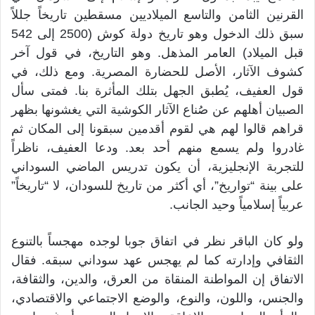
القرنين الثامن والتاسع الميلاديين مسقطين تاريخاً جللاً
سبق ذلك الدخول وهو تاريخ دولة كوش (2500 إلى 542
قبل الميلاد) العامر المذهل. وهو التاريخ، في قول آخر
كشوف الآثار، الأصل للحضارة المصرية. ومع ذلك، في
قول العفيف، يُطبق الجهل بتلك المأثرة بنا. فمتى سأل
الصبيان أهلهم عن صُناع الآثار الكوشية التي يغشونها بظهر
قراهم قالوا لهم هي لقوم أقدمين سبقونا إلى المكان ثم
غادروا ولم يسمع منهم أحد بعد. ودعا العفيف، ناظراً
للتجربة الإنجليزية، أن يكون تدريس الماضي السوداني
على بينة “تواريخ”، أي أكثر من تاريخ للسودان، لا “تاريخاً”
عربياً إسلامياً وحيد الجانب.
ولو كان الباقر نظر في اتفاق جوبا لوجده مهجساً بالتنوع
الثقافي وإدارته كما لم يهجس عهد سوداني سبقه. فقال
الاتفاق إن المواطنة المنقاة من العرق، والدين، والثقافة،
والجنس، واللون، والنوع، والوضع الاجتماعي والاقتصادي،