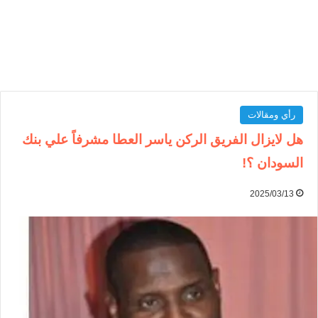
رأي ومقالات
هل لايزال الفريق الركن ياسر العطا مشرفاً علي بنك
السودان ؟!
2025/03/13