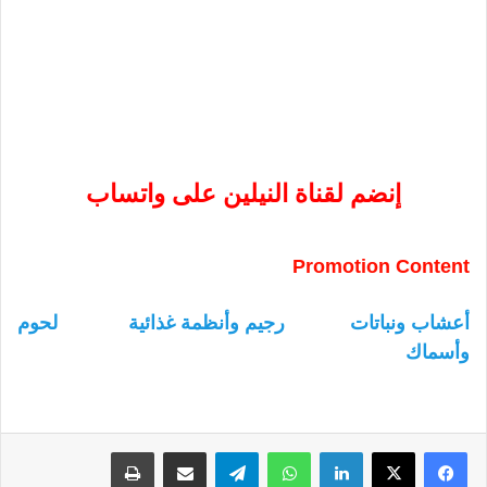
إنضم لقناة النيلين على واتساب
Promotion Content
أعشاب ونباتات
رجيم وأنظمة غذائية
لحوم
وأسماك
لينكدإن
واتساب
تيلقرام
مشاركة عبر البريد
طباعة