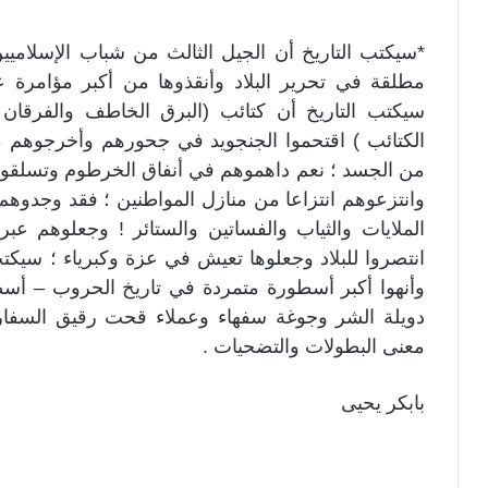
*سيكتب التاريخ أن الجيل الثالث من شباب الإسلاميي
مطلقة في تحرير البلاد وأنقذوها من أكبر مؤامرة عرف
سيكتب التاريخ أن كتائب (البرق الخاطف والفرقان و
الكتائب ) اقتحموا الجنجويد في جحورهم وأخرجوهم م
من الجسد ؛ نعم داهموهم في أنفاق الخرطوم وتسلقوا ع
وانتزعوهم انتزاعا من منازل المواطنين ؛ فقد وجدوهم 
الملايات والثياب والفساتين والستائر ! وجعلوهم عبر
انتصروا للبلاد وجعلوها تعيش في عزة وكبرياء ؛ سيكت
وأنهوا أكبر أسطورة متمردة في تاريخ الحروب – أسط
دويلة الشر وجوغة سفهاء وعملاء قحت رقيق السفارات 
معنى البطولات والتضحيات .
بابكر يحيى