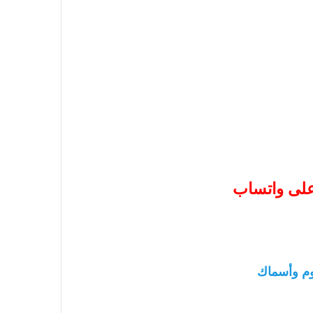
 على واتساب
م وأسماك