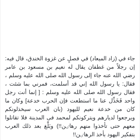
جاء في (زاد الميعاد) في فصلٍ عن غزوة الخندق، قال فيه:
إن رجلاً من غطفان يقال له نعيم بن مسعود بن عامر
رضي الله عنه جاء إلى رسول الله صلى الله عليه وسلم ،
فقال: يا رسول الله إني قد أسلمت، فمرني بما شئت ،
فقال رسول الله صلى الله عليه وسلم : [ إنما أنت رجل
واحد فَخَذِّل عنا ما استطعت فإن الحرب خدعة] وكان ما
كان من خدعة نعيم لليهود (بان العرب سيخذلونكم
ويرجعوا لديارهم ويتركونكم لمحمد فی المدينة فلا تقاتلوا
معهم حتی تأخذوا منهم رهاٸن!!) وبَلَّغ بعد ذلك العرب
بتفكير اليهود بأخذ الرهاٸن!!