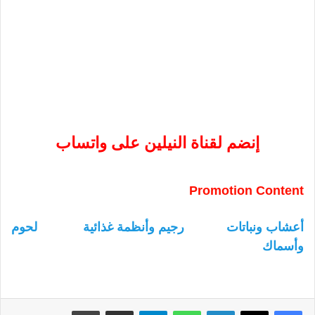
إنضم لقناة النيلين على واتساب
Promotion Content
أعشاب ونباتات
رجيم وأنظمة غذائية
لحوم
وأسماك
لينكدإن
واتساب
تيلقرام
مشاركة عبر البريد
طباعة