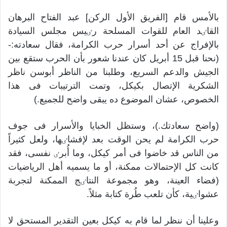
بالأمس قام [الفريق الأول الركن] عبد الفتاح البرهان
القاٸد العام للقوات المسلحة رٸيس مجلس السيادة
بالإفراج عن أحد أسرار حرب الكرامة، فقال سعادته:-
(نحنا قبل 15 أبريل كان عندنا شعور بأن الحرب ستقع بين
الجيش والدعم السريع، وطلبنا من الناظر أبوسن ناظر
الشكرية الإتصال بكيكل، وتمت الترتيبات فی هذا
الخصوص، عشان الموضوع ده يبقی واضح للجميع.)
(واضح سعادتك.)، وستظل الخبايا والأسرار فی جوف
حرب الكرامة لم يحن الوقت بعد لإفشاٸها، ولعل كثيراً
من الناس قد خاضوا فی أمر كيكل، وما أُبرٸ نفسی، فقد
كانت كل الإحتمالات ممكنة، أو ما يسميه أهل الرياضيات
(فضاء العينة، وهو مجموعة النتاٸج الممكنة لتجربة
عشواٸية، كأن تلعب طُرة كتابة مثلاً.
وعلينا أن ننظر لما قام به كيكل بعين التقدير المستحق لا