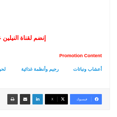
إنضم لقناة النيلين
Promotion Content
أعشاب ونباتات
رجيم وأنظمة غذائية
لحو
لينكدإن
مشاركة عبر البريد
طباعة
فيسبوك
‫X