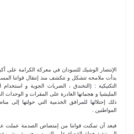
الإنتصار الوشيك للسودان في معركة الكرامة على أكب
بدأت ملامحه تتشكل و تتكشف منذ إنتقال قواتنا المسل
التكتيكية : (التخندق ، الضربات الجوية و استخدام ا
المليشيا و هجماتها الغادرة على المقرات و الوحدات ا
ذلك إحتلالها للمرافق الخدمية التي حولتها إلى م
المواطنين .
فبعد أن تمكنت قواتنا من إمتصاص الصدمة عملت عل
إلى تنفيذ خطة القضاء على التمرد و هزيمة مشروع