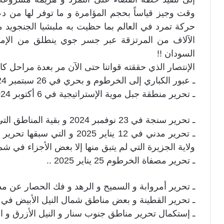
وقت وجيز قياساً بحجم المؤامرة و ما توفر لها من
حركة تمرد في العالم بما حظيت به ملبشيا الجنجو
الآلاف من المرتزقة عبر جسر جوي ينطلق من الإ
السودان !!
الإنتصار الذي حققته قواتنا حتى الآن مر بعدة مراحل كان
ـ عبور الكباري إلى الخرطوم و بحري في 26 سبتمبر 2024 ..
ـ تحرير منطقة جبل موية الإستراتيجية في 6 أكتوبر 2024 ..
ـ تحرير سنجة في 23 نوفمبر 2024 و بقية المناطق التي احتلتها المليشيا في ولاية سنار ..
ـ تحرير مدني في 12 يناير 025
ولاية الجزيرة التي لم يتبق منها إلا بعض الأجزاء في شمال
ـ تحرير مصفاة الخرطوم 25 يناير 2025 ..
ـ تحرير أمروابة و السميح و الرهد و فك الحصار عن مدينة ال
ـ تحرير القطينة و بعض مناطق شمال النيل الأبيض في 23 فبراير 2023 ..
ـ إستكمال تحرير مناطق جنوب سنار و النيل الأزرق و الن