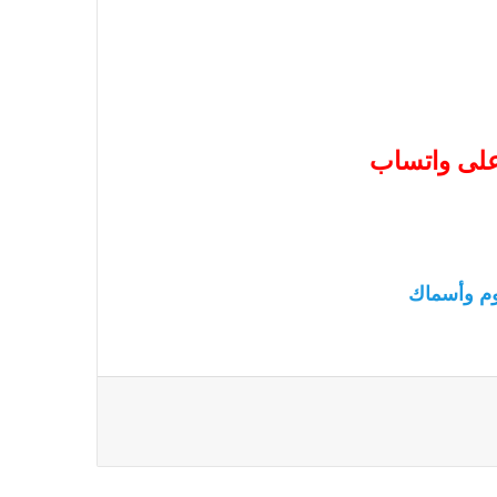
 على واتساب
م وأسماك