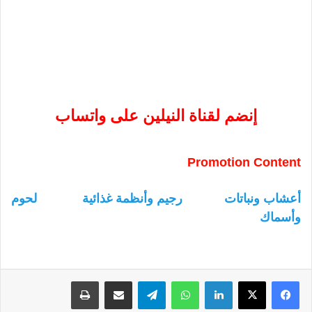
إنضم لقناة النيلين على واتساب
Promotion Content
أعشاب ونباتات
رجيم وأنظمة غذائية
لحوم
وأسماك
لينكدإن
واتساب
تيلقرام
مشاركة عبر البريد
طباعة