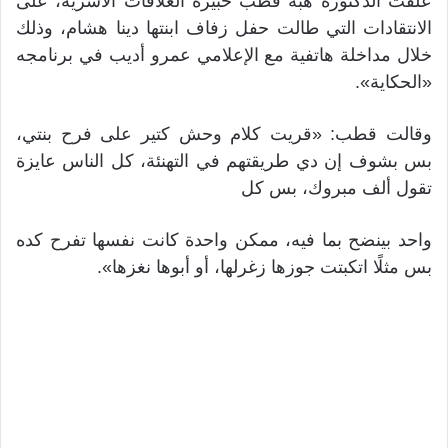
علقت الدكتورة هبة قطب خبيرة العلاقات الأسرية، على
الانتقادات التي طالت حفل زفاف ابنتها دينا هشام، وذلك
خلال مداخلة هاتفية مع الإعلامي عمرو أديب في برنامجه
«الحكاية».
وقالت قطب: «قريت كلام وحش كتير على فرح بنتي،
بس بشوف إن دي طريقتهم في التهنئة، كل الناس عايزة
تقول ألف مبروك، بس كل
واحد بينضح بما فيه، ممكن واحدة كانت نفسها تفرح كده
بس مثلًا اتكبتت جوزها زغرلها، أو أبوها نغزها».