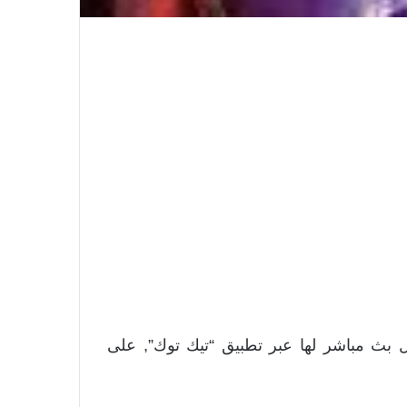
ال بث مباشر لها عبر تطبيق “تيك توك”, على