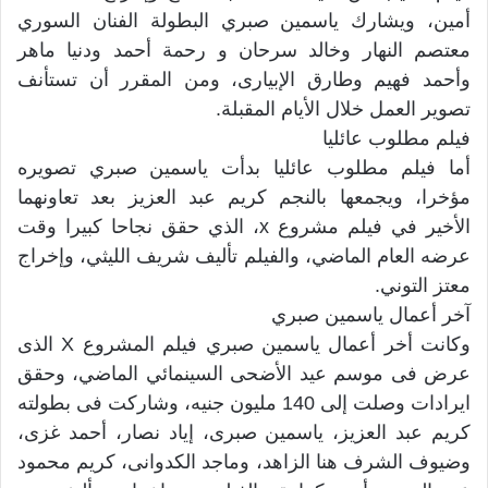
أمين، ويشارك ياسمين صبري البطولة الفنان السوري
معتصم النهار وخالد سرحان و رحمة أحمد ودنيا ماهر
وأحمد فهيم وطارق الإبيارى، ومن المقرر أن تستأنف
تصوير العمل خلال الأيام المقبلة.
فيلم مطلوب عائليا
أما فيلم مطلوب عائليا بدأت ياسمين صبري تصويره
مؤخرا، ويجمعها بالنجم كريم عبد العزيز بعد تعاونهما
الأخير في فيلم مشروع x، الذي حقق نجاحا كبيرا وقت
عرضه العام الماضي، والفيلم تأليف شريف الليثي، وإخراج
معتز التوني.
آخر أعمال ياسمين صبري
وكانت أخر أعمال ياسمين صبري فيلم المشروع X الذى
عرض فى موسم عيد الأضحى السينمائي الماضي، وحقق
ايرادات وصلت إلى 140 مليون جنيه، وشاركت فى بطولته
كريم عبد العزيز، ياسمين صبرى، إياد نصار، أحمد غزى،
وضيوف الشرف هنا الزاهد، وماجد الكدوانى، كريم محمود