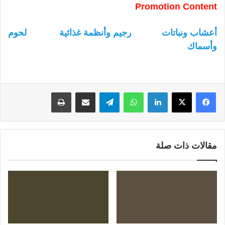
Promotion Content
أعشاب ونباتات
رجيم وأنظمة غذائية
لحوم
وأسماك
لينكدإن
واتساب
تيلقرام
مشاركة عبر البريد
طباعة
مقالات ذات صلة