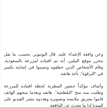
وعن واقعة الإعتداء عليه, قال اليوتيوبر, بحسب ما نقل
محرر موقع النيلين, أنه تم اقتياده لمزرعة بالسعودية,
وقام الأشخاص الذين خطفوه وتسببوا في إصابته بكسر
في “الترقوة”, بأخذ هاتفه.
وأضاف مؤكداً حضور المطربة لحظة اقتياده للمزرعة
وطلبت منه منح “البلطجية”, هاتفه وبعدما منحهم الهاتف
قاموا بمتزيق ملابسه وتصويره وهددوه بنشر الفيديو على
الميديا إذا ما تحدث عن الواقعة.