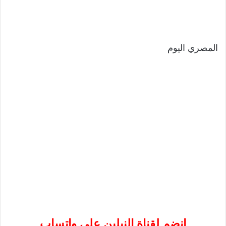
المصري اليوم
إنضم لقناة النيلين على واتساب