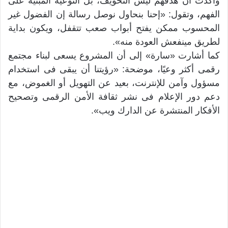
وأكدت أن هدفهم ليس التخويف، بل التوعية المبنية على
الفهم، وتقول: «إحنا بنحاول نوصل رسالة إن الفضول غير
المحسوب ممكن يفتح أبواب صعب تتقفل، ويكون بداية
لطريق مينفعش العودة منه».
كما أشارت «سارة» إلى أن المشروع يسعى لبناء مجتمع
رقمى أكثر وعيًا، موضحة: «رؤيتنا أن يبقى فى استخدام
مسؤول وآمن للإنترنت، بعيد عن التهويل أو الغموض، مع
دعم دور الإعلام فى نشر ثقافة الأمن الرقمى وتصحيح
الأفكار المنتشرة عن الدارك ويب».