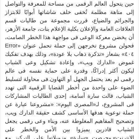
حين يتحول العالم الرقمى من مساحة للمعرفة والتواصل
إلى متاهة مظلمة تُخفى خلف شاشاتها أبوابًا للابتزاز
والجرائم والضياع، قررت مجموعة من طالبات قسم
العلاقات العامة والإعلان بكلية الإعلام بنات، جامعة الأزهر،
أن يخضن معركة الوعى فى مواجهة هذا الخطر الصامت،
فحولن مشروع تخرجهن إلى حملة تحمل عنوان «Error
٤٠٤» بشعار «تذكرة ذهاب بلا عودة»، وذلك بهدف تفكيك
غموض «الدارك ويب»، وإعادة تشكيل وعى الشباب
ليكون أكثر إدراكًا، وقدرة على حماية نفسه فى عالم
رقمى لم يعد يحتمل الجهل أو التهاون.فى محاولة لتسليط
الضوء على واحدة من أخطر القضايا الرقمية التى تهدد
الشباب، قالت سارة أسامة، إحدى الطالبات المشاركات
فى المشروع، لـ«المصرى اليوم»: «مشروعنا عبارة عن
حملة توعوية هدفها الأساسى كشف حقيقة الدارك ويب،
وتصحيح المفاهيم المغلوطة عنه، وبناء وعى رقمى يجعل
الشباب قادرين يميزوا بين الأمن والخطر على
الإنترنت».وحرصت «سارة» وزميلاتها على التركيز مع