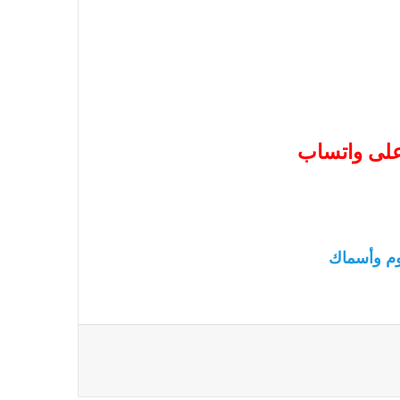
 على واتساب
م وأسماك