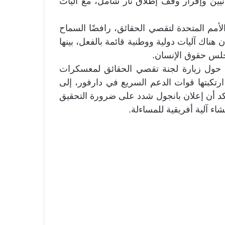
نيين وإقرار وقف إطلاق نار شامل، مع آليات
أمم المتحدة لتقصي الحقائق، رافضًا السماح
نذ تشكيلها في أكتوبر 2023، ومؤكدًا أن هناك آليات دولية ووطنية قائمة بالفعل، بينها
جلس حقوق الإنسان.
رًا حول زيارة لجنة تقصي الحقائق لمعسكرات
رتكبتها قوات الدعم السريع في دارفور، إلى
د أن إعلان بانجول شدد على ضرورة التحقيق
اء آلية أفريقية للمساءلة.