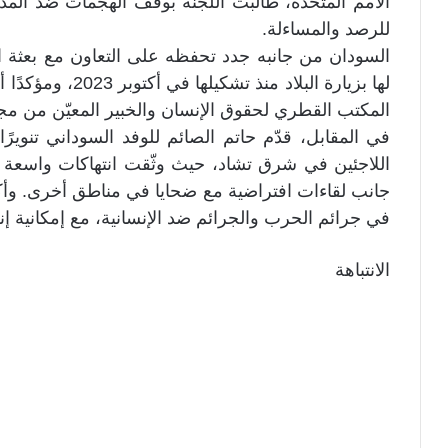
الأمم المتحدة، طالبت اللجنة بوقف الهجمات ضد المد
للرصد والمساءلة.
السودان من جانبه جدد تحفظه على التعاون مع بعثة ال
لها بزيارة البلاد م
المكتب القطري لحقوق الإنسان والخبير المعيّن من م
في المقابل، قدّم حاتم الصائم للوفد السوداني تنوي
اللاجئين في شرق تشاد، حيث وثّقت انتهاكات واسعة ا
جانب لقاءات افتراضية مع ضحايا في مناطق أخرى. وأك
في جرائم الحرب والجرائم ضد الإنسانية، مع إمكانية إنش
الانتباهة