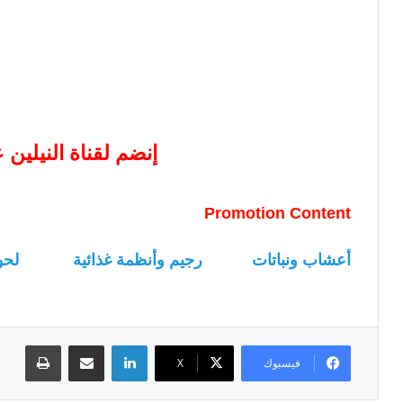
إنضم لقناة النيلين
Promotion Content
أعشاب ونباتات
رجيم وأنظمة غذائية
لحو
لينكدإن
مشاركة عبر البريد
طباعة
فيسبوك
‫X