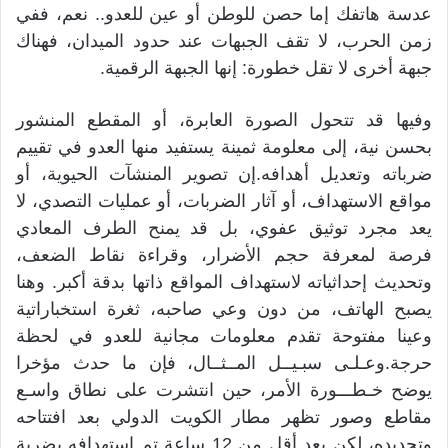
عدسة هاتفك إما حصن للوطن أو عين للعدو.. نعم، ففي
زمن الحرب، لا تقف الجبهات عند حدود الميدان، فهناك
جبهة أخرى لا تقل خطورة: إنها الجبهة الرقمية.
وفيها قد تتحول الصورة العابرة، أو المقطع المنشور
بحسن نية، إلى معلومة ثمينة يستفيد منها العدو في تقييم
ضرباته وتعديل أهدافه.إن تصوير المنشآت الحيوية، أو
مواقع الاستهداف، أو آثار الضربات، أو عمليات التصدي، لا
يعد مجرد توثيق عفوي، بل قد يمنح الطرف المعادي
فرصة لمعرفة حجم الأضرار، وقراءة نقاط الضعف،
وتحديث إحداثياته لاستهداف المواقع ذاتها بدقة أكبر. وهنا
يصبح الهاتف، من دون وعي صاحبه، ثغرة استخباراتية
وعينا مفتوحة تقدم معلومات مجانية للعدو في لحظة
حرجة.وعـلـى سبـيــل المــثــال، فإن ما حدث مؤخرا
يوضح خـطـــورة الأمر، حين انتشرت على نطاق واسـع
مقاطع وصور تظهر مطار الكويت الدولي بعد افتتاحه
وتجديده، لكن بعد أقل من 12 ساعة تم استهدافه بضربة