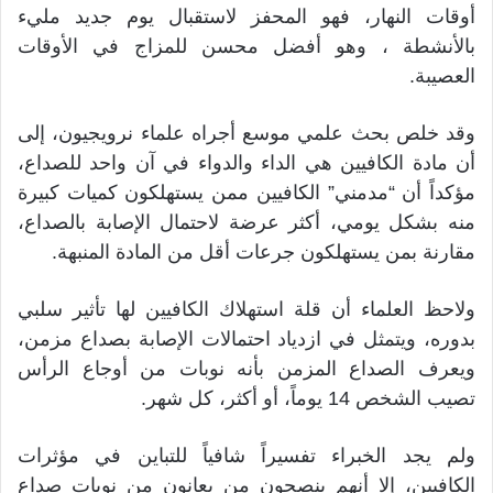
أوقات النهار، فهو المحفز لاستقبال يوم جديد مليء
بالأنشطة ، وهو أفضل محسن للمزاج في الأوقات
العصيبة.
وقد خلص بحث علمي موسع أجراه علماء نرويجيون، إلى
أن مادة الكافيين هي الداء والدواء في آن واحد للصداع،
مؤكداً أن “مدمني” الكافيين ممن يستهلكون كميات كبيرة
منه بشكل يومي، أكثر عرضة لاحتمال الإصابة بالصداع،
مقارنة بمن يستهلكون جرعات أقل من المادة المنبهة.
ولاحظ العلماء أن قلة استهلاك الكافيين لها تأثير سلبي
بدوره، ويتمثل في ازدياد احتمالات الإصابة بصداع مزمن،
ويعرف الصداع المزمن بأنه نوبات من أوجاع الرأس
تصيب الشخص 14 يوماً، أو أكثر، كل شهر.
ولم يجد الخبراء تفسيراً شافياً للتباين في مؤثرات
الكافيين، إلا أنهم ينصحون من يعانون من نوبات صداع