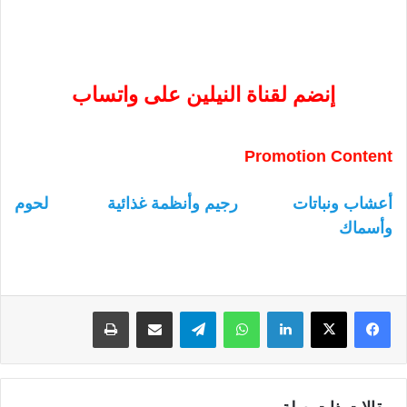
إنضم لقناة النيلين على واتساب
Promotion Content
أعشاب ونباتات
رجيم وأنظمة غذائية
لحوم
وأسماك
لينكدإن
واتساب
تيلقرام
مشاركة عبر البريد
طباعة