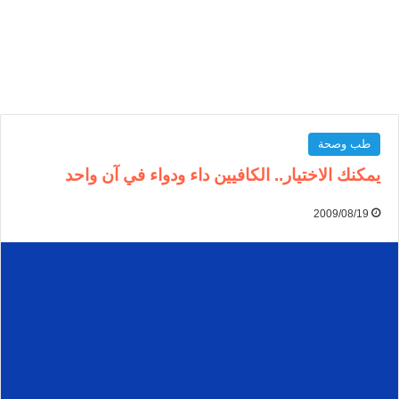
طب وصحة
يمكنك الاختيار.. الكافيين داء ودواء في آن واحد
2009/08/19