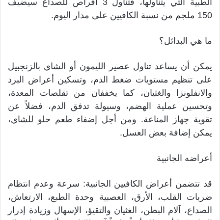
الطبية التي يتناولها، فتناول 3 أقراص للصداع سيضيف
150 ملجم من نسبة الكافيين على مدار اليوم.
ما هي البدائل؟
يمكن أن يساعد تناول عصير الليمون أو الشاي بالزنجبيل
على تنظيم مستويات ضغط الدم، وتسكين أعراض البرد
والانفلونزا والغثيان، كما يخففان من تقلصات المعدة،
وتحسين عملية الهضم، وسيولة تدفق الدم، فضلاً عن
تقوية جهاز المناعة. ومن أجل إضفاء طعم حلو للشاي،
يمكن إضافة بعض العسل.
أعراضه الجانبية
قد تتضمن أعراض الكافيين الجانبية: سرعة وعدم انتظام
ضربات القلب، الأرق، العصبية وحدة الطبع، الارتعاش،
الصداع، آلام البطن، الغثيان والتقيؤ، الإسهال وزيادة إدرار