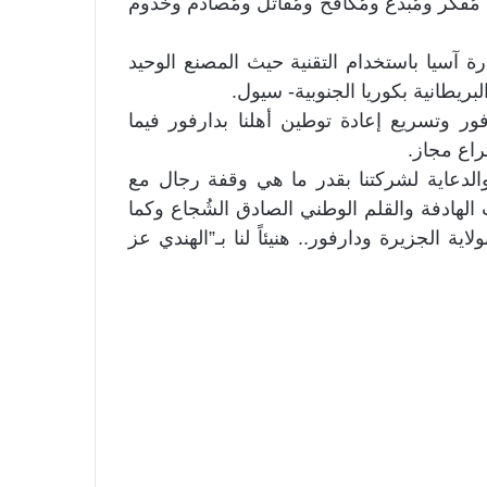
ي مُفكر ومُبدع ومُكافح ومُقاتل ومُصادم وخدوم
رة آسيا باستخدام التقنية حيث المصنع الوحيد
رفور وتسريع إعادة توطين أهلنا بدارفور فيما
اع مجاز.
الدعاية لشركتنا بقدر ما هي وقفة رجال مع
ت الهادفة والقلم الوطني الصادق الشُجاع وكما
لاية الجزيرة ودارفور.. هنيئاً لنا بـ”الهندي عز