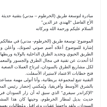
مبادرة لتوسعة طريق (الخرطوم – مدني) بتقنية حديثة
الأخ الفاضل “الهندي عز الدين”
السلام عليكم ورحمة الله وبركاته
الموضوع: توسعة طريق (الخرطوم- مدني) في مقالكم (أي
إشارة للموضوع أعلاه أضم صوتي لصوتك، وأعلن وق
الطريق الحيوي وتجديد الطرق الداخلية بالولاية وربطها
أنا أتحدث عن تقنية في مجال الطرق والجسور والمعمار
لكل مشاريع الطرق بالسودان، لترتاح العملات الصعبة ق
فتح خطابات الاعتماد لاستيراد الأسفلت.
التقنية تتبع لمجموعة بريطانية، وأنا أتولى مهمة مسا
بالشرق الأوسط وأفريقيا، ويُمكنني إحضار رئيس المجم
حديث بديل لمطار الخرطوم، وحينها كان هذا المشروع 
السودان، ولقد واجهتنا عقبات وعراقيل ومُطالبات بعمول