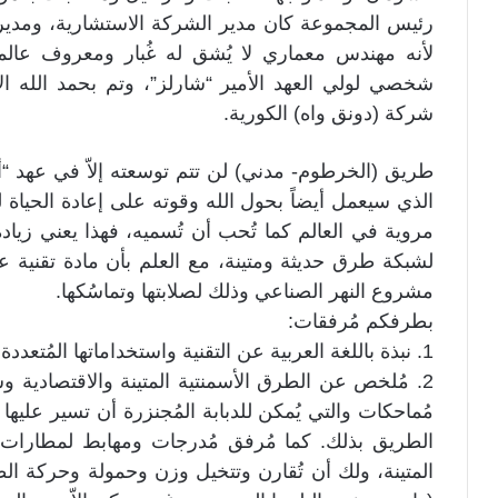
رئيس المجموعة كان مدير الشركة الاستشارية، ومدير م
لأنه مهندس معماري لا يُشق له غُبار ومعروف عالمي
شخصي لولي العهد الأمير “شارلز”، وتم بحمد الله ال
شركة (دونق واه) الكورية.
طريق (الخرطوم- مدني) لن تتم توسعته إلاّ في عهد “أيل
الذي سيعمل أيضاً بحول الله وقوته على إعادة الحياة
مروية في العالم كما تُحب أن تُسميه، فهذا يعني زيا
لشبكة طرق حديثة ومتينة، مع العلم بأن مادة تقني
مشروع النهر الصناعي وذلك لصلابتها وتماسُكها.
بطرفكم مُرفقات:
1. نبذة باللغة العربية عن التقنية واستخداماتها المُتعددة.
2. مُلخص عن الطرق الأسمنتية المتينة والاقتصادية 
الطريق بذلك. كما مُرفق مُدرجات ومهابط لمطارات 
المتينة، ولك أن تُقارن وتتخيل وزن وحمولة وحركة الط