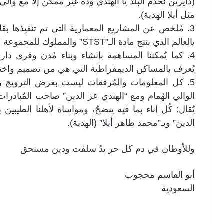
(دايرين نخدم البلد يا الهندي وده غير ممكن إلاّ مع وال
مثل أيلا الهدية).
3. مُلخص عن المشاريع المعمارية التي تم تنفيذها بقا
بالعالم الذي ينتج مادة الـ”STST” والمملوك للمجموعة البريطانية بكوريا الجنوبية- سيول.
4. كما يُمكننا المساهمة بإنشاء وبناء مُدن وقرى دا
يُعرف بالمساكن الديمقراطية التي هي من تصميم واختر
5. كل المعلومات والمُرفقات ليست بغرض الترويج و
الوالي الهُمام ومع “الهندي عز الدين” صاحب المُبادرا
يُقال: كُل إناء بما فيه ينضحُ، ومواساة لأهلنا الطيبين بو
الدين” وبـ”محمد طاهر أيلا” (الهدية).
وللأوطان في دم كل حر يدُ سلفت ودين مستحق
أبو القاسم محجوب
السعودية