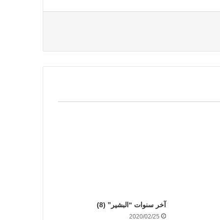
آخر سنوات “البشير” (8)
2020/02/25