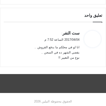
تعليق واحد
ي
ست النفر
:
ق
2017/04/04 الساعة 7:52 م
و
انا لو في محلكم ما بدفع القروش ..
ل
بقضي الشهر ده في السجن ..
نوع من التغيير !!
الحقوق محفوظة النيلين 2026