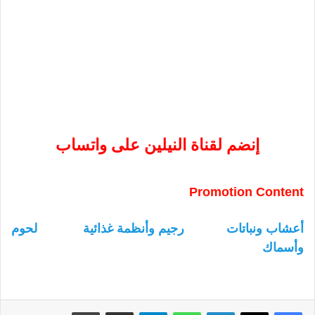
إنضم لقناة النيلين على واتساب
Promotion Content
أعشاب ونباتات
رجيم وأنظمة غذائية
لحوم
وأسماك
لينكدإن
واتساب
تيلقرام
مشاركة عبر البريد
طباعة