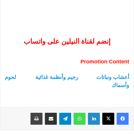
إنضم لقناة النيلين على واتساب
Promotion Content
أعشاب ونباتات
رجيم وأنظمة غذائية
لحوم
وأسماك
لينكدإن
واتساب
تيلقرام
مشاركة عبر البريد
طباعة