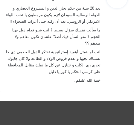
و
بعد 28 سنة من حكم تجار الدين و المشروع الحضاري و
ل
الدولة الرسالية السودان لازم يكون مرمطون يا تحت اللواء
الامريكي أو الروسي, بعد أن ركله حتى أعراب الصحراء !!
ما سألت نفسك سؤال بسيط ؟ انت شنو قدام دول بهذا
الحجم ؟ منو السأل فيك أصلا” علشان تكون معاهم ولا
ضدهم ؟؟
انت لو بتمثل أهمية إستراتيجية تفتكر الدول العظمي دي حا
تستناك تجيها و تقدم فروض الولاء و الطاعة ولا كان جابوك
تجري زي الكلب و تتنازل عن كل ما تملك مقابل المحافظة
على كرسي الحكم يا كوز يا ذليل .
خيبة الله عليكم .