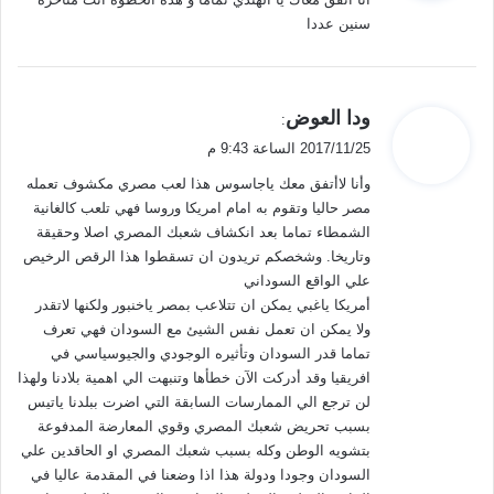
ل
سنين عددا
ي
ودا العوض
:
ق
2017/11/25 الساعة 9:43 م
و
وأنا لاأتفق معك ياجاسوس هذا لعب مصري مكشوف تعمله
ل
مصر حاليا وتقوم به امام امريكا وروسا فهي تلعب كالغانية
الشمطاء تماما بعد انكشاف شعبك المصري اصلا وحقيقة
وتاريخا. وشخصكم تريدون ان تسقطوا هذا الرقص الرخيص
علي الواقع السوداني
أمريكا ياغبي يمكن ان تتلاعب بمصر ياخنبور ولكنها لاتقدر
ولا يمكن ان تعمل نفس الشيئ مع السودان فهي تعرف
تماما قدر السودان وتأثيره الوجودي والجيوسياسي في
افريقيا وقد أدركت الآن خطأها وتنبهت الي اهمية بلادنا ولهذا
لن ترجع الي الممارسات السابقة التي اضرت ببلدنا ياتيس
بسبب تحريض شعبك المصري وقوي المعارضة المدفوعة
بتشويه الوطن وكله بسبب شعبك المصري او الحاقدين علي
السودان وجودا ودولة هذا اذا وضعنا في المقدمة عاليا في