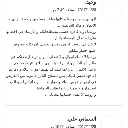
ي
وحيد
:
ق
2017/11/28 الساعة 7:49 ص
و
الهندي يصور روسيا و كانها قبلة المسلمين و كعبة الهدى و
ل
الايمان و ملاذ الخائفين …
روسيا دولة كافرة حسب مصطلحاتكم و الارتماء في احضانها
مثل استبدال الرمضاء بالنار …
لا خير في روسيا اذ هي نفسها تخشى امريكا و مفروض
عليها حصار مثلكم
روسيا لا تملك اموال و لا تعطي اموال تزيد ارصدتكم في
ماليزيا و الخليج و ليس لديها سوى سلاح بائر تبيعه لكم
باغلى الاثمان … و لما كنتم قد نهبتم اموال البلاد و دمرتم
انتاجها فليس لديكم ثمن للسلاح البائر الا مزيد من التفريض
في ارض و عرض البلاد و مواردها …. و خائبكم لم يطلب
استثمار و لا تنمية .. انما طلب الحماية!
و روسيا لا تقدم خدماتها مجانا…..
ي
السماني علي
:
ق
2017/11/29 الساعة 10:00 ص