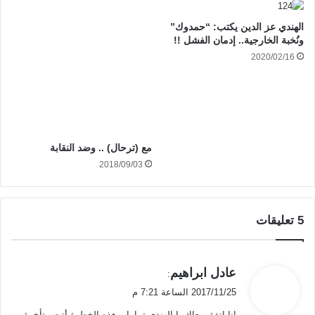
الهندي عز الدين يكتب: “حمدوك”
ونُخبة الخارجية.. إدمان الفشل !!
2020/02/16
مع (ترحال) .. وضد النقابة
2018/09/03
‫5 تعليقات
ي
عادل ابراهيم
:
ق
2017/11/25 الساعة 7:21 م
و
انا اتفق معاك يا الهندي تماما و هذه الخطوة أتت متأخرة