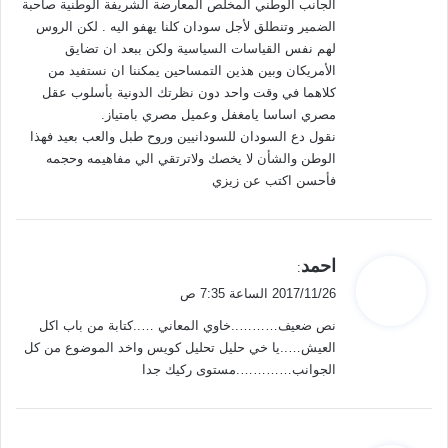
الجانب الوطني المخلص المعارضة الشريفة الوطنية صاحبة
الضمير وتنطلق لأجل سودان كلنا يهفو اليه . لكن الروس
لهم نفس القياسات السياسية ولكن ببعد ان تضايق
الأمريكان وبين هذين التمساحين يمكننا ان نستفيد من
كلاهما في وقت واحد دون نظرتك الدونية بأسلوب عقل
مصري اساسا يامغفل وعميل مصري بامتياز.
نقول دع السودان للسودانيين وروح طبل والعب بعيد فهذا
الوطن والشأن لا يخصك ولاترتقي الي مفاهيمه وحجمه
فأحسن اكتب عن زيزي
ي
احمد
:
ق
2017/11/26 الساعة 7:35 ص
و
نص ضعيف………..خاوي المعاني …..كتابة من باب اكل
ل
العيش…..يا خي حليل تحليل كويس واخد الموضوع من كل
الجوانب………….مستوى ركيك جدا