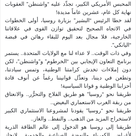
المحبس الأمريكي الكبير، تجدِّد عليه “واشنطن” العقوبات
نهاية كل عام، عشرين عاماً مديدة!
لقد خطا الرئيس “البشير” بزيارة روسيا، أولى الخطوات
في الاتجاه الصحيح لتحقيق توازن القوى في علاقاتنا
الخارجية، فلا مجال بعد اليوم للبقاء رهائن في قبضة
“اليانكي”.
وفي ذات الوقت.. لا عداء لنا مع الولايات المتحدة.. يستمر
برنامج التعاون الإيجابي بين “الخرطوم” و”واشنطن”، لكن
دون إملاءات تخدش كرامتنا الوطنية، وتمس سيادتنا،
وتطعن في ديننا، وتعدِّل قوانيننا رغماً عن أنوف قادة
أحزابنا الوطنية و قوانا السياسية!
طريقنا نحو “روسيا” هو طريق الفلاح والتحرُّر.. والانعتاق
من ربقة الغرب الاستعماري البغيض..
طريقنا نحو “روسيا” يقودنا لمشروعنا الاستثماري الكبير
لاستخراج المزيد من الذهب.. والنفط.. والغاز..
طريقنا إلى روسيا هو الدخول إلى عالم الطاقة الذرية
لأغراض الكهرباء والنهضة الصناعية والخدمية.. لإنجاز