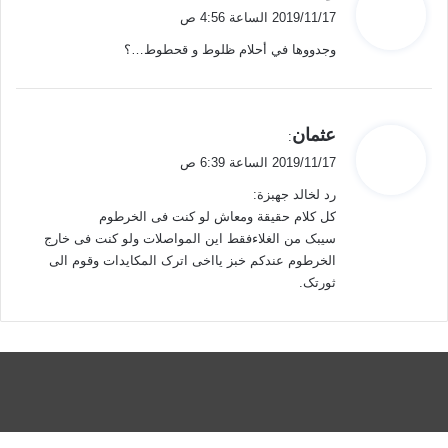
ق
2019/11/17 الساعة 4:56 ص
و
وجدووها في أحلام ظلوط و قحطوط…؟
ل
ي
عثمان
:
ق
2019/11/17 الساعة 6:39 ص
و
رد لخالد جهبزة:
ل
کل کلام حقیقة ومعاش لو کنت فی الخرطوم
سیبک من الغلاءفقط این المواصلات ولو کنت فی خارج
الخرطوم عندکم خبز یااخی اترک المکایدات وقوم الی
ثورتک.