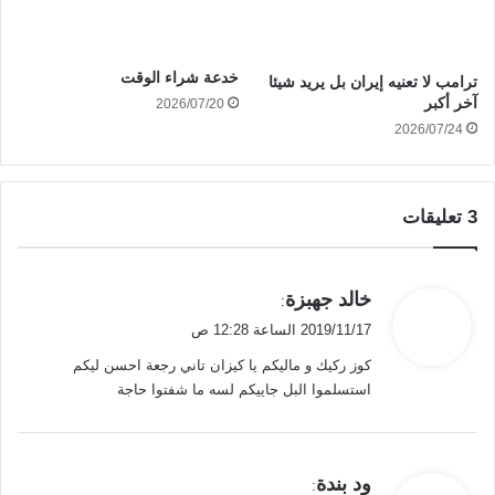
خدعة شراء الوقت
ترامب لا تعنيه إيران بل يريد شيئا
آخر أكبر
2026/07/20
2026/07/24
‫3 تعليقات
ي
خالد جهبزة
:
ق
2019/11/17 الساعة 12:28 ص
و
كوز ركيك و ماليكم يا كيزان تاني رجعة احسن ليكم
ل
استسلموا البل جاييكم لسه ما شفتوا حاجة
ي
ود بندة
: