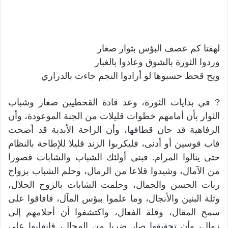
لهفتا كم عصف البؤس بثوار صغار
وردوا الثورة بالشوق وعادوا بالغبار
ويح قحط حسبوها لو أرادوا النجم جاءت بالدراري
? في بدايات الثورة، وعد قادة القحطيين صغار وشباب
الثوار بأن أمامهم خطوات قليلات من الجنة الموعودة، وأن
الرفاهية قد حان قطافها، وأن الراحة الأبدية قد أضحت
قاب قوسين أو أدنى، فليكربوا الزند قليلا للإطاحة بالنظام
حتى ينالوا المرام. فبنى أولئك الشباب والشابات قصورا
من الآمال، وشيدوا قلاعا من الرمال، وحلم الشباب بزواج
ربات الحسن والجمال، وحلمت الشابات بالزوج الحلال،
وثلة البنين والأنجال، وما علموا ببؤس المآل، فافاقوا على
سمح المقال، وقلة الفعال، واكتشفوا أن أحلامهم إلى
زوال، وأن تحقيقها صار ضربا من المحال، فانقلبوا على