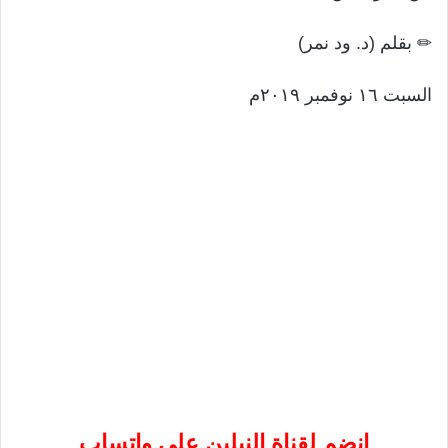
✏ بقلم (د. ود نمر)
السبت ١٦ نوفمبر ٢٠١٩م
إنضم لقناة النيلين على واتساب