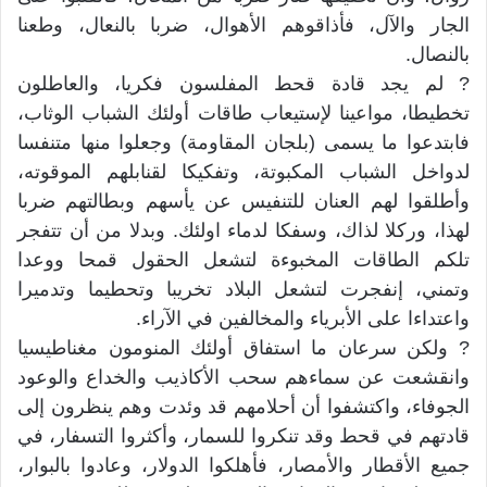
الجار والآل، فأذاقوهم الأهوال، ضربا بالنعال، وطعنا
بالنصال.
? لم يجد قادة قحط المفلسون فكريا، والعاطلون
تخطيطا، مواعينا لإستيعاب طاقات أولئك الشباب الوثاب،
فابتدعوا ما يسمى (بلجان المقاومة) وجعلوا منها متنفسا
لدواخل الشباب المكبوتة، وتفكيكا لقنابلهم الموقوته،
وأطلقوا لهم العنان للتنفيس عن يأسهم وبطالتهم ضربا
لهذا، وركلا لذاك، وسفكا لدماء اولئك. وبدلا من أن تتفجر
تلكم الطاقات المخبوءة لتشعل الحقول قمحا ووعدا
وتمني، إنفجرت لتشعل البلاد تخريبا وتحطيما وتدميرا
واعتداءا على الأبرياء والمخالفين في الآراء.
? ولكن سرعان ما استفاق أولئك المنومون مغناطيسيا
وانقشعت عن سماءهم سحب الأكاذيب والخداع والوعود
الجوفاء، واكتشفوا أن أحلامهم قد وئدت وهم ينظرون إلى
قادتهم في قحط وقد تنكروا للسمار، وأكثروا التسفار، في
جميع الأقطار والأمصار، فأهلكوا الدولار، وعادوا بالبوار،