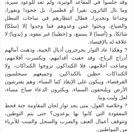
وقد جلسوا في المقاعد الوثيرة، ولم تعد للوعود سيرة،
وما نال الثائرون نقيرا أو قطميرا، بل جحودا ونفورا،
وخداعا وتخديرا، فطال انتظارهم في ساحات التبطل
والضياع، وبحثوا عمن وعدوهم فما وجدوا إلا (سلكا)
شائكا، و (أصما) لا يسمع، و (خطيبا) غير مفوه، و (بدويا) لا
علاقة له بالإقتصاد.
? وهكذا عاد الثوار يجرجرون أذيال الخيبة، وذهبت آمالهم
أدراج الرياح، وقد حفيت أقدامهم، وتكسرت أقلامهم،
وضاعت أحلامهم، فلا الكنداكون تزوجوا الكنداكات، ولا
الكنداكات حظين بالكنداكين، وجميعهم سيجلسون
القرفصاء، ويبكون على الإنقاذ كما النساء، وهم يفترشون
الأرض ويلتحفون السماء، ويكثرون الدعاء صباح مساء،
لعل وليت وما.
? وخلاصة القول، متى يجد ثوار لجان المقاومة جنة قحط
المفقودة التي كانوا بها يوعدون؟ حتى يتم التوطين،
وتتوقف أعمال العنف والضرب والسحل والسب للأبرياء
من المواطنين.