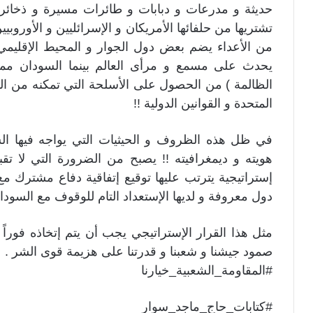
حديثة و مدرعات و دبابات و طائرات مسيرة و ذخائر
تشتريها من حلفائها الأمريكان و الإسرائليين و الأوروبي
من الأعداء يضم بعض دول الجوار و المحيط الإقليم
يحدث على مسمع و مرأى العالم بينما السودان مم
الظالمة ) من الحصول على الأسلحة التي تمكنه من ال
المتحدة و القوانين الدولية !!
في ظل هذه الظروف و الحيثيات التي يواجه فيها الس
هويته و ديمغرافيته !! يصبح من الضرورة التي لا تقب
إستراتيجية يترتب عليها توقيع إتفاقية دفاع مشترك مع 
دول معروفة و لديها الإستعداد التام للوقوف مع السودا
مثل هذا القرار الإستراتيجي يجب أن يتم إتخاذه فوراً
صمود جيشنا و شعبنا و قدرتنا على هزيمة قوى الشر .
#المقاومة_الشعبية_خيارنا
#كتابات_حاج_ماجد_سوار