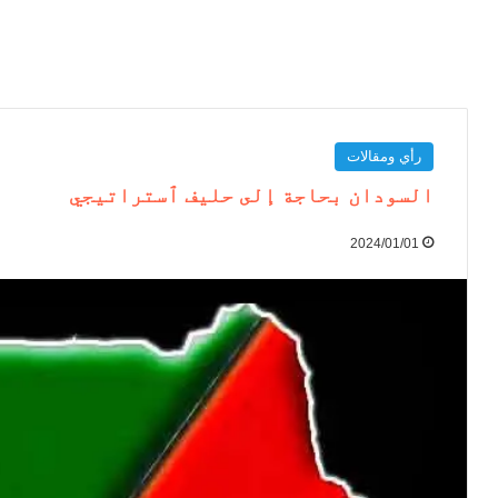
رأي ومقالات
السودان بحاجة إلى حليف ٱستراتيجي
2024/01/01