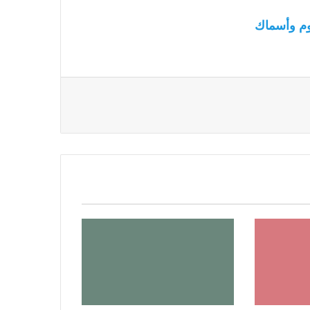
م وأسماك